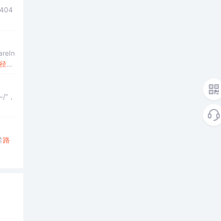
404
areIn
径
rin
~/”，
片
路