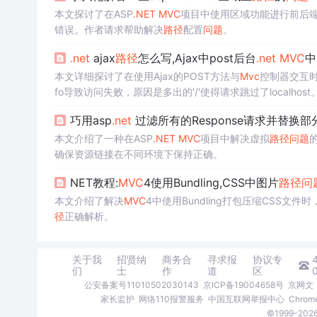
本文探讨了在ASP
.NET
MVC
项目中使用区域功能进行前后
错误。作者请求帮助解决
路径
配置
问题
。
.net
ajax
路径
怎么写,Ajax中post后台
.net
MVC
中
本文详细探讨了在使用Ajax的POST方法与
Mvc
控制器交互时
fo导致访问失败，原因是多出的'/'使得请求跳过了localhos
中'~'的处理，以及前端和后端交互中数据传递的常见方法，并
巧用asp
.net
过滤所有的Response请求并替换部
g
MVC
中使用Freemarker的经验和Ajax参数传递到后台的
本文介绍了一种在ASP
.NET
MVC
项目中解决虚拟
路径
问题
确保资源链接在不同环境下保持正确。
NET教程:
MVC
4使用Bundling,CSS中图片
路径
问
本文介绍了解决
MVC
4中使用Bundling打包压缩CSS文件
径
正确解析。
关于我
招贤纳
商务合
寻求报
协议专
们
士
作
道
区
公安备案号11010502030143
京ICP备19004658号
京网文〔
家长监护
网络110报警服务
中国互联网举报中心
Chro
©1999-2