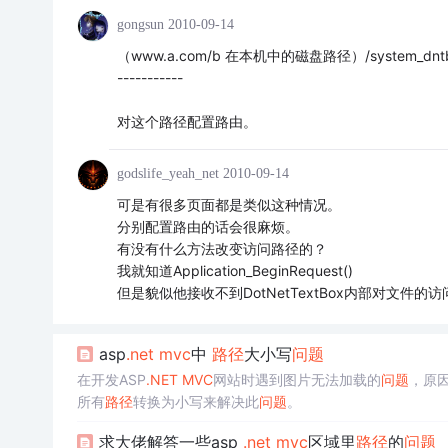
gongsun
2010-09-14
（www.a.com/b 在本机中的磁盘路径）/system_dnt
-----------
对这个路径配置路由。
godslife_yeah_net
2010-09-14
可是有很多页面都是类似这种情况。
分别配置路由的话会很麻烦。
有没有什么方法改变访问路径的？
我就知道Application_BeginRequest()
但是貌似他接收不到DotNetTextBox内部对文件的访
asp
.net
mvc
中
路径
大小写
问题
在开发ASP
.NET
MVC
网站时遇到图片无法加载的
问题
，原
所有
路径
转换为小写来解决此
问题
。
求大佬解答一些asp
.net
mvc
区域里
路径
的
问题