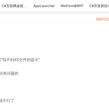
AppLauncher
WinForm&WPF
C#开发新技
C#互联网桌面应用
用AI写
“找不到XX文件的提示”
..是没有问题的
..就不行了