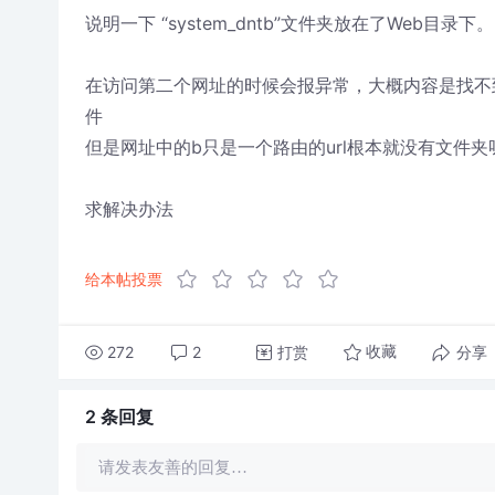
说明一下 “system_dntb”文件夹放在了Web目录下。
在访问第二个网址的时候会报异常，大概内容是找不到 （www
件
但是网址中的b只是一个路由的url根本就没有文件夹
求解决办法
给本帖投票
272
2
打赏
分享
收藏
2 条
回复
请发表友善的回复…