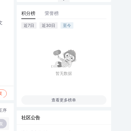
积分榜
荣誉榜
文
近7日
近30日
至今
暂无数据
复
查看更多榜单
正序
社区公告
复