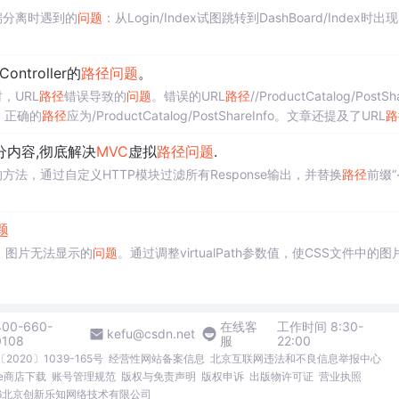
端分离时遇到的
问题
：从Login/Index试图跳转到DashBoard/Index时出现
Controller的
路径
问题
。
，URL
路径
错误导致的
问题
。错误的URL
路径
//ProductCatalog/PostSh
t。正确的
路径
应为/ProductCatalog/PostShareInfo。文章还提及了URL
路
讨论了Asp
.Net
MVC
中的异常处理和临时变量使用。此外，还分享了在Sp
分内容,彻底解决
MVC
虚拟
路径
问题
.
技巧。
的方法，通过自定义HTTP模块过滤所有Response输出，并替换
路径
前缀“
题
时，图片无法显示的
问题
。通过调整virtualPath参数值，使CSS文件中的图
400-660-
在线客
工作时间 8:30-
kefu@csdn.net
0108
服
22:00
2020〕1039-165号
经营性网站备案信息
北京互联网违法和不良信息举报中心
me商店下载
账号管理规范
版权与免责声明
版权申诉
出版物许可证
营业执照
026北京创新乐知网络技术有限公司