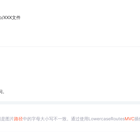
b/XXX文件
问。
因是图片
路径
中的字母大小写不一致。通过使用LowercaseRoutes
MVC
插