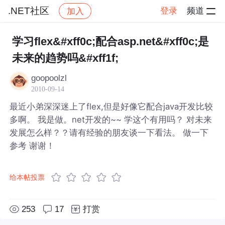
.NET社区
登录
频道
加入
帖子详情
社区
.NET社区
学习flex&#xff0c;配合asp.net&#xff0c;是
未来的趋势吗&#xff1f;
goopoolzl
2010-09-14
最近小弟深深迷上了flex,但是好像它配合java开发比较
多啊。 我是做。net开发的~~ 学这个有用吗？ 对未来
发展怎么样？？请有经验的朋友谈一下看法。 做一下
参考 谢谢！
给本帖投票
253
17
打赏