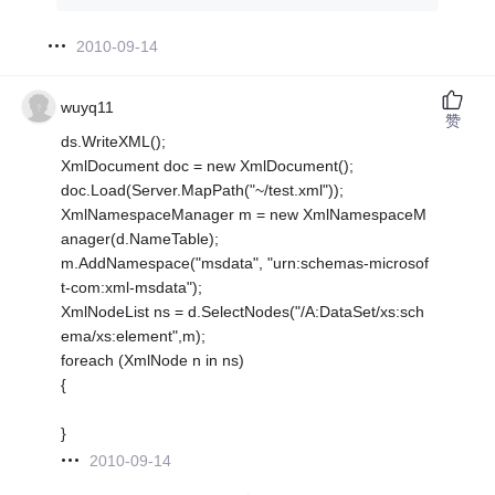
2010-09-14
wuyq11
赞
ds.WriteXML();
XmlDocument doc = new XmlDocument();
doc.Load(Server.MapPath("~/test.xml"));
XmlNamespaceManager m = new XmlNamespaceM
anager(d.NameTable);
m.AddNamespace("msdata", "urn:schemas-microsof
t-com:xml-msdata");
XmlNodeList ns = d.SelectNodes("/A:DataSet/xs:sch
ema/xs:element",m);
foreach (XmlNode n in ns)
{
}
2010-09-14