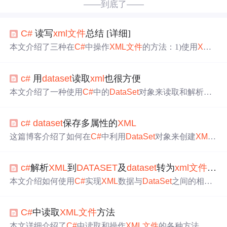
——到底了——
C#
读写
xml
文件
总结 [详细]
本文介绍了三种在
C#
中操作
XML
文件
的方法：1)使用
Xml
Document创建和修改
XML
结构；2)通过
DataSet
将数据库
数据转化为
XML
；3)利用
Xml
Serializer将类属性转换为
XML
c#
用
dataset
读取
xml
也很方便
。同时，文章提供了详细的代码示例，包括创建、添加、
修改和删除
XML
节点，以及读取
XML
文件
的配置信息。
本文介绍了一种使用
C#
中的
DataSet
对象来读取和解析
XM
L
文件
的方法。通过实例展示了如何从
XML
中提取code、m
essage及角色信息，并进一步解析了包含加密信息的
XML
c#
dataset
保存多属性的
XML
结构。
这篇博客介绍了如何在
C#
中利用
DataSet
对象来创建
XML
文件
，特别是如何设置数据列映射为属性形式，从而
生成
多属性的
XML
结构。通过示例代码展示了从数据表到
XML
c#
解析
XML
到
DATASET
及
dataset
转为
xml
文件
函数
的转换过程，包括手动添加数据行以及从数据库查询数据
生成
XML
。
本文介绍如何使用
C#
实现
XML
数据与
DataSet
之间的相互
转换，包括从
XML
字符串或文件读取数据到
DataSet
，以
及将
DataSet
转换为
XML
字符串或保存为
XML
文件
的方
C#
中读取
XML
文件
方法
法。
本文详细介绍了
C#
中读取和操作
XML
文件
的各种方法，包