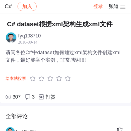
C#
登录
频道
加入
帖子详情
社区
C#
C# dataset根据xml架构生成xml文件
fyq198710
2010-09-14
请问各位C#中dataset如何通过xml架构文件创建xml
文件，最好能举个实例，非常感谢!!!!
给本帖投票
307
3
打赏
全部评论