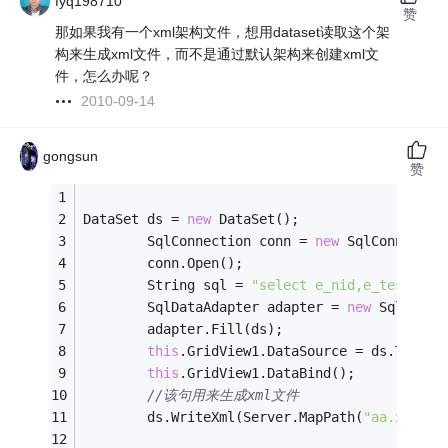
fyq198710
赞
那如果我有一个xml架构文件，想用dataset读取这个架
构来生成xml文件，而不是通过默认架构来创建xml文
件，怎么办呢？
2010-09-14
gongsun
赞
DataSet ds = 
new
 DataSet();
        SqlConnection conn = 
new
 SqlConnectio
        conn.Open();
        String sql = 
"select e_nid,e_test fro
        SqlDataAdapter adapter = 
new
 SqlDataA
        adapter.Fill(ds);
this
.GridView1.DataSource = ds.Tables
this
.GridView1.DataBind();
//该句用来生成xml文件
        ds.WriteXml(Server.MapPath(
"aa.xml"
),