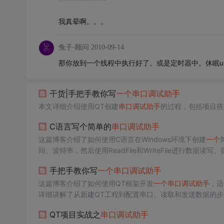
我真晕啊。。。
兔子-顾问
2010-09-14
那你放到一个线程中执行好了。或是定时器中。休眠u
干货|手把手教你写
一个
串口调试助手
本文详细介绍使用QT创建
串口调试助手
的过程，包括项目搭
C语言写个简单的
串口调试助手
这篇博客介绍了如何使用C语言在Windows环境下创建
一个
间、波特率，然后使用ReadFile和WriteFile进行数
手把手教你写
一个
串口调试助手
这篇博客介绍了如何使用QT框架开发
一个
串口调试助手
，适
详细讲解了从新建QT工程到配置串口、读取和发送数据的
和学习资源。
QT项目实战之
串口调试助手