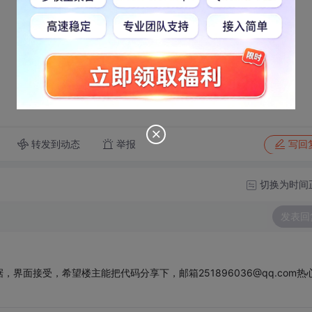
转发到动态
举报
写回
切换为时间
发表回
面接受，希望楼主能把代码分享下，邮箱251896036@qq.com热