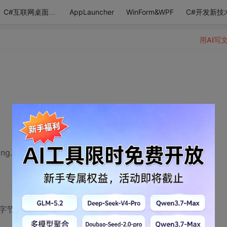
AppLauncher
WinForm&WPF
C#开发新技
C#互联网桌面应用
用AI写
read.Sleep(500);
字节是一个一个的