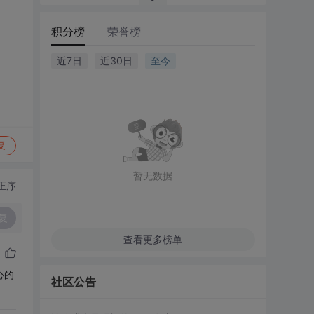
积分榜
荣誉榜
近7日
近30日
至今
复
暂无数据
正序
复
查看更多榜单
心的
社区公告