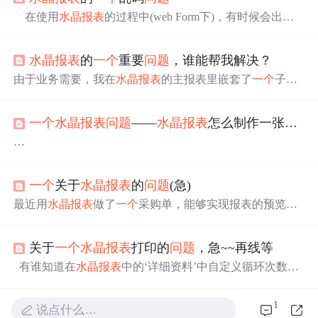
在使用
水晶报表
的过程中(web Form下)，有时候会出现
乱码。在个人的使用经验中，一般有两个
问题
： 字符集
问
题
。应查看web.config中字符集配置 数据流量过大。有时
水晶报表
的
一个
重要
问题
，谁能帮我解决？
候，在
水晶报表
中导入的数据过多，并配置有图表，而服
务器的配置相对较低，那么程序运行并不会报错，只是在
由于业务需要，我在
水晶报表
的主报表里嵌套了
一个
子报
显示的页面上显示乱码！至于原因，还没有搞明白。
表，但同时发现了
一个
很大的
问题
。如果子报表里的记录
小于19条的时候，主报表和子报表正常显示，但当子记录
一个
水晶报表
问题
——
水晶报表
怎么制作一张A4纸发票三联打印？不是套打
超过20条的时候，报表第一页就不显示了，子报表的20条
记录在第二页显示了，而第一页是空。这个
问题
郁闷了我
很长时间没有解决，所以到CSDN里求助高手帮我解决一
本人新手，初学
水晶报表
，目前遇到如下
问题
，无法解
下。
决，搜索了一些帖子，仍然很迷惑，特向各位前辈请教。
一个
关于
水晶报表
的
问题
(急)
想实现的功能如下图所示,
[img=http://hi.csdn.net/attachment/201105/17/2582175_1305600
最近用
水晶报表
做了
一个
采购单，能够实现报表的预览，
83188jv.jpg][/img]
并且可以利用它自带的打印工具打印报表，不过只能
一个
图画的有点丑，第二联、第三联和第一联的内容是一样
单号
一个
单号的打印。我现在想要实现批量打印报表，就
的。
关于
一个
水晶报表
打印的
问题
，急~~再线等
是可以一次打印多个单号，请大家多多指教，谢谢！
遇到的主要
问题
如下：
有谁知道在
水晶报表
中的‘详细资料’中自定义循环次数
1，一联中只显示3条（或者4条）数据，这个怎么实现的？
吗，我要打印的数据是一样的，只是要循环N次就可以
2，第二联、第三联和第一
了，N次由客户输入。其他节都没有插入数据。
1
说点什么…