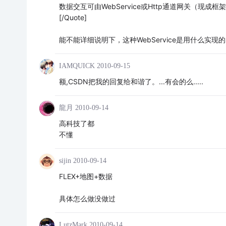
数据交互可由WebService或Http通道网关（现成框架
[/Quote]
能不能详细说明下，这种WebService是用什么实现的，C#，
IAMQUICK
2010-09-15
额,CSDN把我的回复给和谐了。...有会的么.....
龍月
2010-09-14
高科技了都
不懂
sijin
2010-09-14
FLEX+地图+数据
具体怎么做没做过
LutzMark
2010-09-14