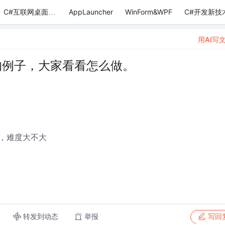
AppLauncher
WinForm&WPF
C#开发新技
C#互联网桌面应用
用AI写
作的例子，大家看看怎么做。
，难度大不大
转发到动态
举报
写回