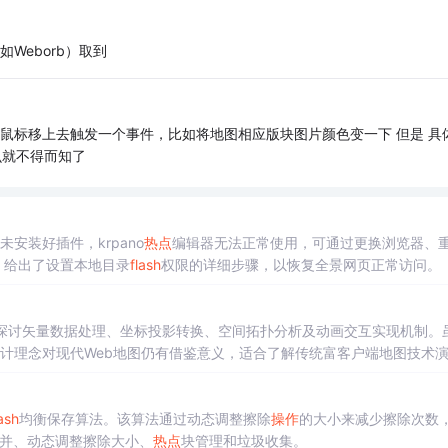
如Weborb）取到
就是说 鼠标移上去触发一个事件，比如将地图相应版块图片颜色变一下 但是 具
什么就不得而知了
安装好插件，krpano
热点
编辑器无法正常使用，可通过更换浏览器、
错误提示，给出了设置本地目录
flash
权限的详细步骤，以恢复全景网页正常访问。
探讨矢量数据处理、坐标投影转换、空间拓扑分析及动画交互实现机制。
设计理念对现代Web地图仍有借鉴意义，适合了解传统富客户端地图技术
ash
均衡保存算法。该算法通过动态调整擦除
操作
的大小来减少擦除次数
并、动态调整擦除大小、
热点
块管理和垃圾收集。