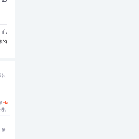
体的
重装
虽
Fla
演进。
，延