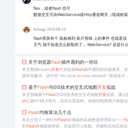
flex，或者flash 也可
数据交互可由WebService或Http通道网关（现成框架
hckings
2010-09-14
flash里面有个 鼠标移到 影片剪辑 上的事件 也
天气 就不知道怎么获取的了... WebService? 还是
关于浏览器
flash
插件遇到的一些坑
本文围绕krpano
开发
中浏览器
flash
插件遇到的问题展开。若未
插件等解决。还针对“ No local access allowed! ”
基于
Flash
与GIS技术的交互式地图
开发
实战
本文回顾基于
Flash
与GIS技术的交互式地图
开发
实践，重点
sh
已被HTML5替代，但其分层架构、动画控制和用户体验
Flash
均衡算法几个点
本文介绍了一种针对
Flash
存储器的高效数据管理算法——
Fl
长
Flash
存储器的寿命，并提高写入性能。关键特点包括块合