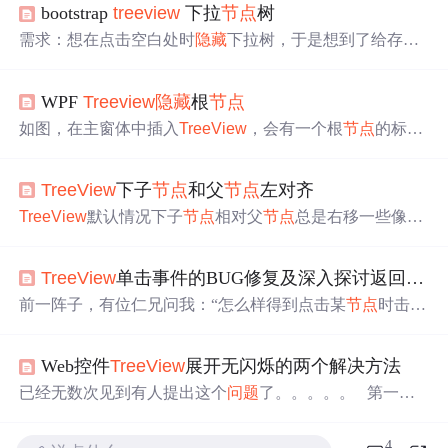
bootstrap
treeview
下拉
节点
树
需求：想在点击空白处时
隐藏
下拉树，于是想到了给存放
节点
树的div添加onblur事件，但是当我点击
节点
树的父
节
点
时，没有展开
节点
而是走了onblur事件
隐藏
了整棵树，在
WPF
Treeview
隐藏
根
节点
其它浏览器可行，在ie中会使div丢掉焦点，请求解决办
法。 代码： //容器 '&lt;td class="width-15 active"&gt;
如图，在主窗体中插入
TreeView
，会有一个根
节点
的标
&lt;input type="text" id="...
签，且不带样式（样式的TargetType是
TreeView
Item，在根
节点
上没有起作用）。一般导航目录都是从一级菜单开始
TreeView
下子
节点
和父
节点
左对齐
展示。·代码如下（注：其中
TreeView
ItemStyle单独写到了
资源字典里，没有写在窗体xmal里）在
TreeView
部分的代
TreeView
默认情况下子
节点
相对父
节点
总是右移一些像
码加入一个ItemPresenter设置。根
节点
的下拉按钮已经
隐藏
素。想通过CSS做，不成功，找
TreeView
属性也没有找
。
到。实在没有办法了，分析前台显示源码，发现子
节点
前
TreeView
单击事件的BUG修复及深入探讨返回事件
有一个div,如下图 于是只好通过js来将这个div
隐藏
。 <script
type="text/javascript"> $(document).ready(function()...
前一阵子，有位仁兄问我：“怎么样得到点击某
节点
时击发
一个返回服务器处理的事件？”我给了他以下函数，并告知
他
TreeView
的AutoPostBack一定要打开（值为True）：priv
Web控件
TreeView
展开无闪烁的两个解决方法
ate void
TreeView
1_SelectedIndexChange(object sender, Micro
soft.Web.UI.WebControls.
TreeView
SelectEventArgs
已经无数次见到有人提出这个
问题
了。。。。。 第一
种。。。。。 用.net控件
TreeView
而展开时不刷新的变通
方法主要有以下步骤： 1。在Page_Load中为你的
TreeVie
4