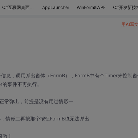
AppLauncher
WinForm&WPF
C#开发新技
C#互联网桌面应用
用AI写
信息，调用弹出窗体（FormB），FormB中有个Timer来控制
er的事件不再执行。
，正常弹出，前提是没有用过情形一
mB，情形二再按那个按钮FormB也无法弹出
感激！