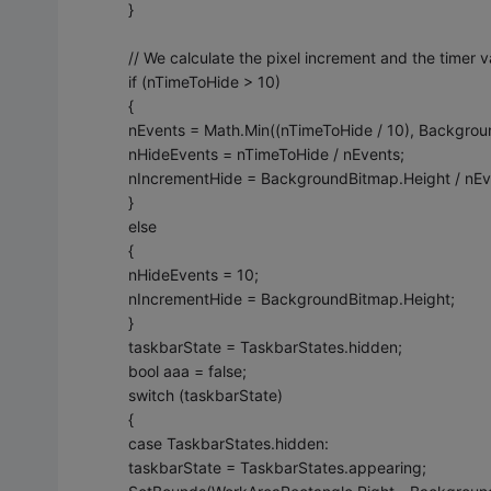
}
// We calculate the pixel increment and the timer v
if (nTimeToHide > 10)
{
nEvents = Math.Min((nTimeToHide / 10), Backgrou
nHideEvents = nTimeToHide / nEvents;
nIncrementHide = BackgroundBitmap.Height / nEv
}
else
{
nHideEvents = 10;
nIncrementHide = BackgroundBitmap.Height;
}
taskbarState = TaskbarStates.hidden;
bool aaa = false;
switch (taskbarState)
{
case TaskbarStates.hidden:
taskbarState = TaskbarStates.appearing;