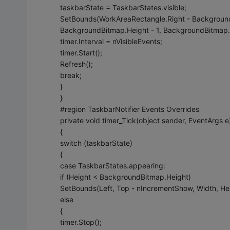
taskbarState = TaskbarStates.visible;
SetBounds(WorkAreaRectangle.Right - Background
BackgroundBitmap.Height - 1, BackgroundBitmap.
timer.Interval = nVisibleEvents;
timer.Start();
Refresh();
break;
}
}
#region TaskbarNotifier Events Overrides
private void timer_Tick(object sender, EventArgs e
{
switch (taskbarState)
{
case TaskbarStates.appearing:
if (Height < BackgroundBitmap.Height)
SetBounds(Left, Top - nIncrementShow, Width, He
else
{
timer.Stop();