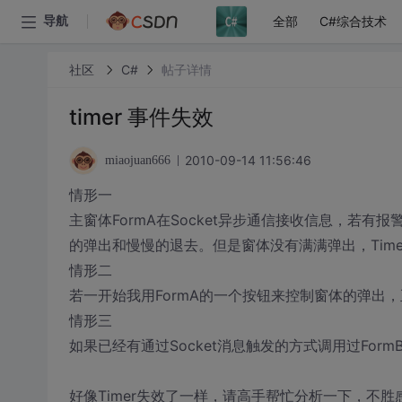
全部
C#综合技术
导航
社区
C#
帖子详情
timer 事件失效
2010-09-14 11:56:46
miaojuan666
情形一
主窗体FormA在Socket异步通信接收信息，若有报警
的弹出和慢慢的退去。但是窗体没有满满弹出，Tim
情形二
若一开始我用FormA的一个按钮来控制窗体的弹出
情形三
如果已经有通过Socket消息触发的方式调用过For
好像Timer失效了一样，请高手帮忙分析一下，不胜