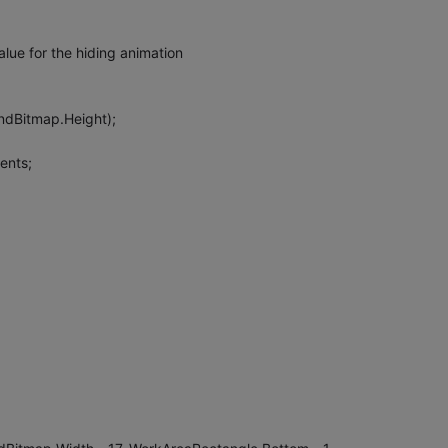
alue for the hiding animation
ndBitmap.Height);
ents;