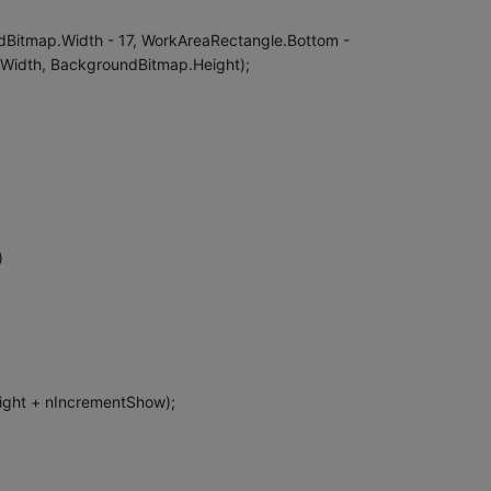
Bitmap.Width - 17, WorkAreaRectangle.Bottom -
Width, BackgroundBitmap.Height);
)
ight + nIncrementShow);