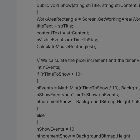
public void Show(string strTitle, string strContent
{
WorkAreaRectangle = Screen.GetWorkingArea(Wor
titleText = strTitle;
contentText = strContent;
nVisibleEvents = nTimeToStay;
CalculateMouseRectangles();
// We calculate the pixel increment and the timer 
int nEvents;
if (nTimeToShow > 10)
{
nEvents = Math.Min((nTimeToShow / 10), Backgro
nShowEvents = nTimeToShow / nEvents;
nIncrementShow = BackgroundBitmap.Height / nE
}
else
{
nShowEvents = 10;
nIncrementShow = BackgroundBitmap.Height;