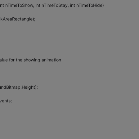
, int nTimeToShow, int nTimeToStay, int nTimeToHide)
kAreaRectangle);
value for the showing animation
undBitmap.Height);
vents;