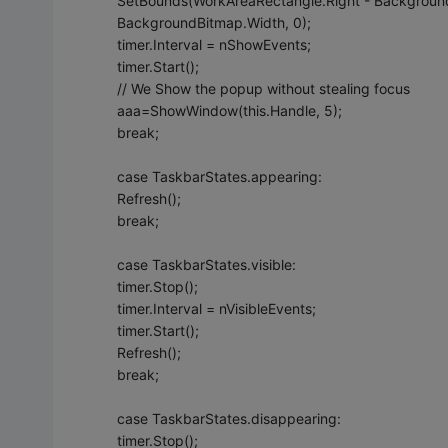
SetBounds(WorkAreaRectangle.Right - Background
BackgroundBitmap.Width, 0);
timer.Interval = nShowEvents;
timer.Start();
// We Show the popup without stealing focus
aaa=ShowWindow(this.Handle, 5);
break;
case TaskbarStates.appearing:
Refresh();
break;
case TaskbarStates.visible:
timer.Stop();
timer.Interval = nVisibleEvents;
timer.Start();
Refresh();
break;
case TaskbarStates.disappearing:
timer.Stop();