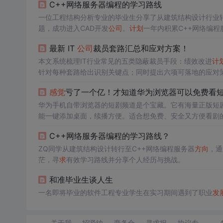
C++网络服务器编程的学习路线
一位工程结构分析专业的毕业生分享了从建筑结构设计行业转向C
题，成功进入CAD开发
公司
。
计划
一年内积累C++网络编程
最新 IT
公司
裁员套路汇总和应对方案！
本文系统梳理IT行业常见的五类隐蔽裁员手段：绩效改进
计
针对每种套路给出识别关键点；同时提出六项可落地的应对
韧性建设，聚焦程序员群体依法维权与职业可持续
发展
。
感觉
亏了一个亿！才知道华为浏览器可以免费看
华为手机自带浏览器的短剧频道是个宝藏。它有海量正版短
能一键添加桌面，续播方便。适合想免费、安全又方便看剧
C++网络服务器编程的学习路线？
ZQ同学从建筑结构设计转行至C++网络编程服务器
方向
，通
茫，寻
求
有效学习路线并分享个人经历与挑战。
和准毕业生谈人生
一名即将毕业的软件工程专业学生在实习期间遇到了职业
发
关于我
招贤纳
商务合
寻求报
协议专