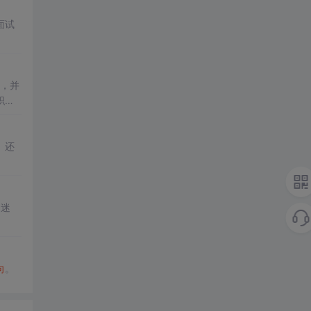
面试
换，并
职业
。还
的迷
向
。