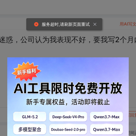
用AI写
服务超时,请刷新页面重试
很迷惑，公司认为我表现不好，要我写2个月
转发到动态
举报
写回
切换为时间