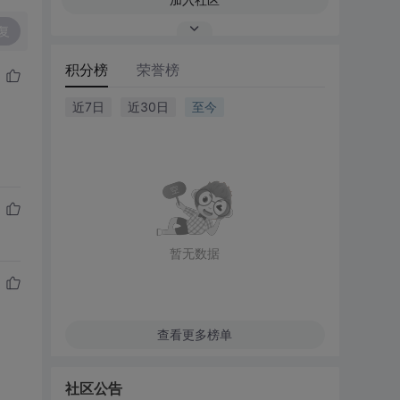
复
积分榜
荣誉榜
近7日
近30日
至今
暂无数据
查看更多榜单
社区公告