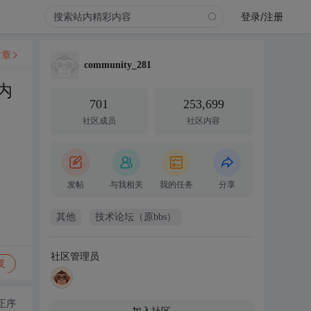
登录/注册
文章
community_281
内
701
253,699
社区成员
社区内容
发帖
与我相关
我的任务
分享
其他
技术论坛（原bbs）
社区管理员
复
正序
加入社区