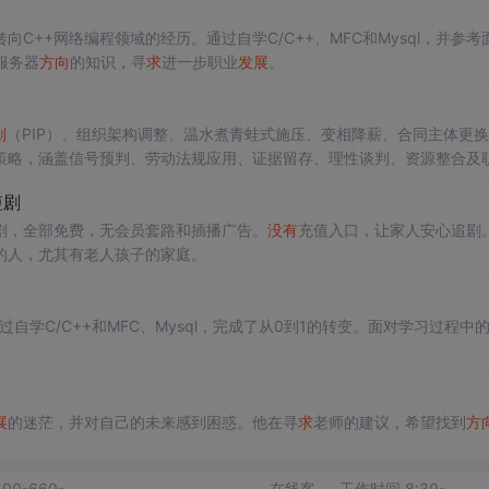
++网络编程领域的经历。通过自学C/C++、MFC和Mysql，并参考
服务器
方向
的知识，寻
求
进一步职业
发展
。
划
（PIP）、组织架构调整、温水煮青蛙式施压、变相降薪、合同主体更
策略，涵盖信号预判、劳动法规应用、证据留存、理性谈判、资源整合及
短剧
剧，全部免费，无会员套路和插播广告。
没有
充值入口，让家人安心追剧
的人，尤其有老人孩子的家庭。
过自学C/C++和MFC、Mysql，完成了从0到1的转变。面对学习过程中
展
的迷茫，并对自己的未来感到困惑。他在寻
求
老师的建议，希望找到
方
400-660-
在线客
工作时间 8:30-