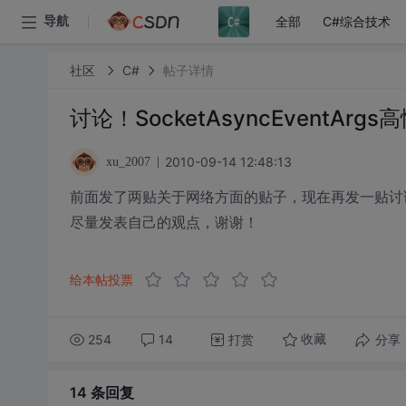
全部
C#综合技术
导航
社区
C#
帖子详情
讨论！SocketAsyncEventAr
2010-09-14 12:48:13
xu_2007
前面发了两贴关于网络方面的贴子，现在再发一贴讨论Soc
尽量发表自己的观点，谢谢！
给本帖投票
254
14
打赏
分享
收藏
14 条
回复