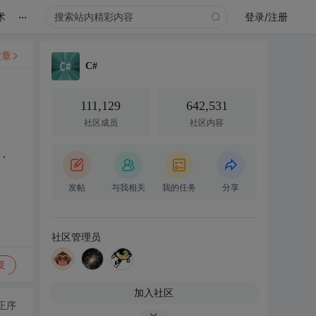
...
术
登录/注册
文章
C#
111,129
642,531
社区成员
社区内容
，
发帖
与我相关
我的任务
分享
社区管理员
复
加入社区
正序