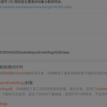
异步套接字 I/O 期间发生重复的对象分配和同步。
net.sockets.socketasynceventargs(VS.95).aspx
se%20the%20SocketAsyncEventArgs%20class
的实现(IOCP)
成
高性能
的
Socket
服务器开发，详细阐述了服务器端和客户端的实现过
ync
Event
Args
封装
nt
Args
类
，详细阐述了其工作原理和使用步骤。通过封装，实现了
Socke
下载和日志处理。提供了DEMO下载链接，适用于学习和研究，不适用
Args