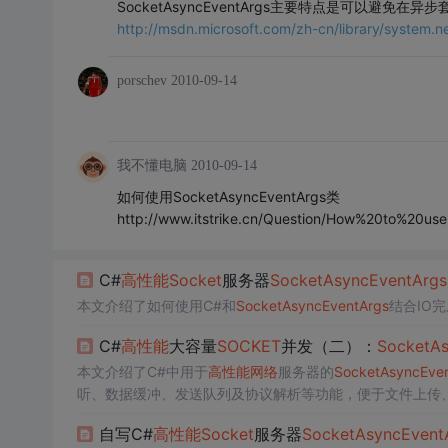
SocketAsyncEventArgs主要特点是可以避免在
http://msdn.microsoft.com/zh-cn/library/system.
porschev
2010-09-14
我不懂电脑
2010-09-14
如何使用SocketAsyncEventArgs类
http://www.itstrike.cn/Question/How%20to%20u
C#
高性能
Socket
服务器
Socket
Async
Event
Args
本文介绍了如何使用C#和
Socket
Async
Event
Args
结合IO完
C#
高性能
大容量
SOCKET
并发（二）：
Socket
As
本文介绍了C#中用于
高性能
网络
服务器的
Socket
Async
Eve
听、数据缓冲、发送队列及协议解析等功能，便于文件上传、
业用途。
自写C#
高性能
Socket
服务器
Socket
Async
Event