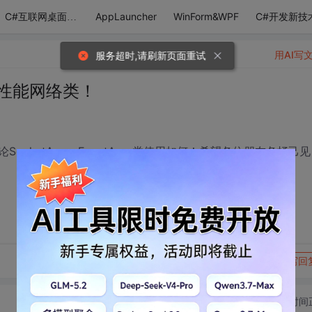
AppLauncher
WinForm&WPF
C#开发新技
C#互联网桌面应用
用AI写
服务超时,请刷新页面重试
gs高性能网络类！
ketAsyncEventArgs类使用如何！希望各位朋友各抒己见
转发到动态
举报
写回
切换为时间