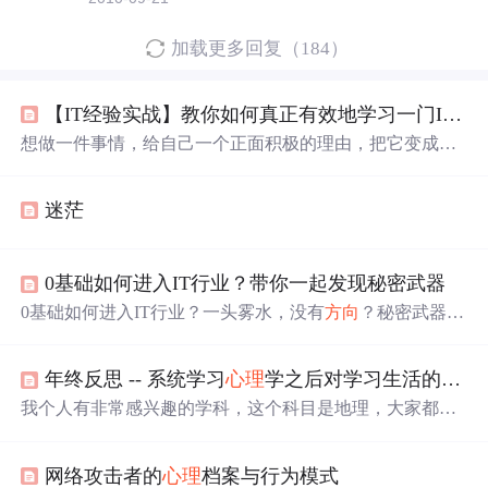
加载更多回复（184）
【IT经验实战】教你如何真正有效地学习一门IT技术
想做一件事情，给自己一个正面积极的理由，把它变成自
己一个终身的目标，它可以是为了家庭的美满幸福、为了
社会的稳定安宁、为了国家的繁荣兴盛，从小我到大我，
迷茫
拥有了属于你自己的使命感，成功离你也就不远了，加
油！
0基础如何进入IT行业？带你一起发现秘密武器
0基础如何进入IT行业？一头雾水，没有
方向
？秘密武器就
藏在这里！
年终反思 -- 系统学习
心理
学之后对学习生活的感悟【再见2024，你好2024】_系统学习
我个人有非常感兴趣的学科，这个科目是地理，大家都知
道地理是中学以后才会开设的科目，也有很多同学喜欢地
理这个科目，他们有的是对这个科目本身就有很大的兴
网络攻击者的
心理
档案与行为模式
趣，还有的是因为地理这个科目经常能够考高分，是这个