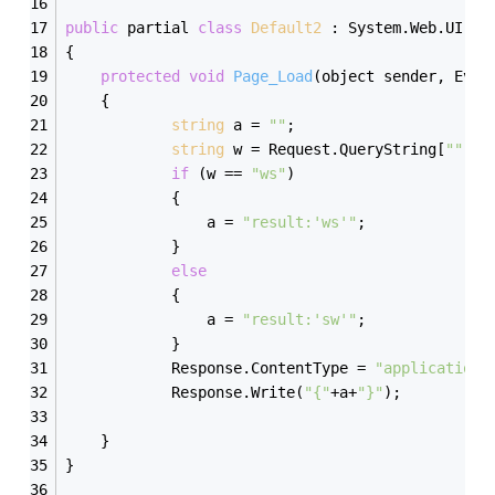
public
 partial 
class
Default2
 :
 System.Web.UI.Pa
{
protected
void
Page_Load
(object sender, Even
    {
string
 a = 
""
;
string
 w = Request.QueryString[
""
].T
if
 (w == 
"ws"
)
            {
                a = 
"result:'ws'"
;
            }
else
            {
                a = 
"result:'sw'"
;
            }
            Response.ContentType = 
"application/
            Response.Write(
"{"
+a+
"}"
);
    }
}