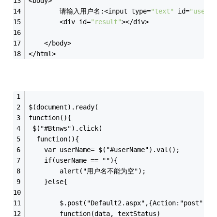
<body>
		请输入用户名:<input type=
"text"
 id=
"userNa
		<div id=
"result"
></div>
	</body>
</html>
$(document).ready(
function(){
 $("#Btnws").click(
  function(){
    var userName= $("#userName").val();
    if(userName == ""){
        alert("用户名不能为空");
    }else{
        $.post("Default2.aspx",{Action:"post",Qw
        function(data, textStatus)