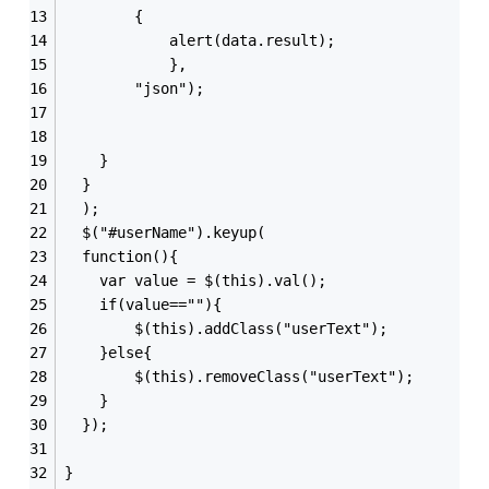
        {
            alert(data.result);
            },
        "json");
    }
  }
  );
  $("#userName").keyup(
  function(){
    var value = $(this).val();
    if(value==""){
        $(this).addClass("userText");
    }else{
        $(this).removeClass("userText");
    }
  });
}