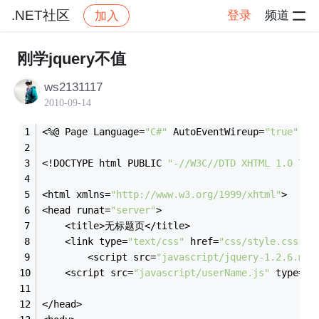
.NET社区
登录
频道
加入
帖子详情
社区
.NET社区
刚学jquery不值
ws2131117
2010-09-14
<%@ Page Language=
"C#"
 AutoEventWireup=
"true"
  C
<!DOCTYPE html PUBLIC 
"-//W3C//DTD XHTML 1.0 Tra
<html xmlns=
"http://www.w3.org/1999/xhtml"
>
<head runat=
"server"
>
    <title>无标题页</title>
    <link type=
"text/css"
 href=
"css/style.css"
 r
        <script src=
"javascript/jquery-1.2.6.min
    <script src=
"javascript/userName.js"
 type=
"t
</head>