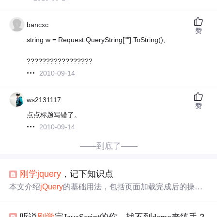
bancxc
赞
string w = Request.QueryString[""].ToString();
?????????????????
2010-09-14
ws2131117
赞
点点标题写错了。
2010-09-14
——到底了——
刚学
jquery
，记下知识点
本文介绍
jQuery
的基础用法，包括页面加载完成后的操
作、选择器的使用、事件绑定等关键概念，并展示了如何
通过
jQuery
简化DOM操作。
听说
刚学
完JavaScript的你，找不到demo来练手？