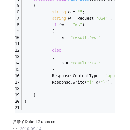
    {
string
 a = 
""
;
string
 w = Request[
"Qwe"
];
if
 (w == 
"ws"
)
            {
                a = 
"result:'ws'"
;
            }
else
            {
                a = 
"result:'sw'"
;
            }
            Response.ContentType = 
"applicati
            Response.Write(
"{"
+a+
"}"
);
    }
}
发错了Default2.aspx.cs
2010-09-14