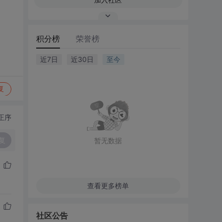
积分榜
荣誉榜
近7日
近30日
至今
复
正序
复
暂无数据
查看更多榜单
社区公告