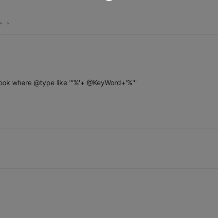
。。
ok where @type like '''%'+ @KeyWord+'%'''