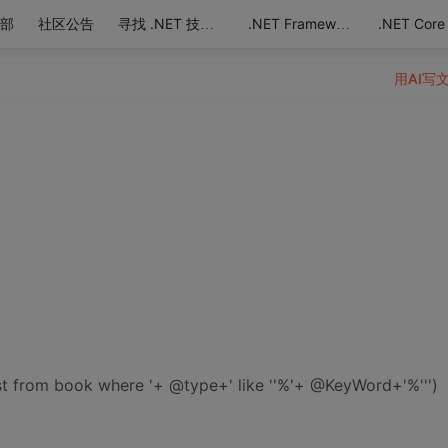
部
社区公告
.NET Core
寻找 .NET 技术达人
.NET Framework
用AI写
t from book where '+ @type+' like ''%'+ @KeyWord+'%''')