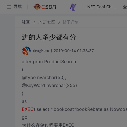
全
导航
.NET Conf China
社区
.NET社区
帖子详情
进的人多少都有分
2010-09-14 01:38:37
dengNeeo
alter proc ProductSearch
(
@type nvarchar(50),
@KeyWord nvarchar(255)
)
as
EXEC
('select *,bookcost*bookRebate as Nowcos
go
为什么存储过程要用EXEC