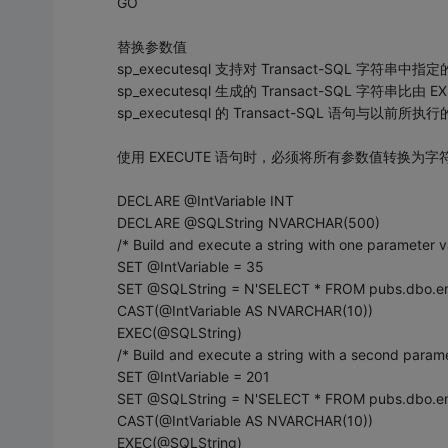
GO
替换参数值
sp_executesql 支持对 Transact-SQL 
sp_executesql 生成的 Transact-SQL 字符串
sp_executesql 的 Transact-SQL 语
使用 EXECUTE 语句时，必须将所有参数值转换为字符或 U
DECLARE @IntVariable INT
DECLARE @SQLString NVARCHAR(500)
/* Build and execute a string with one parameter va
SET @IntVariable = 35
SET @SQLString = N'SELECT * FROM pubs.dbo.emp
CAST(@IntVariable AS NVARCHAR(10))
EXEC(@SQLString)
/* Build and execute a string with a second parame
SET @IntVariable = 201
SET @SQLString = N'SELECT * FROM pubs.dbo.emp
CAST(@IntVariable AS NVARCHAR(10))
EXEC(@SQLString)