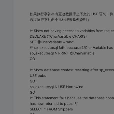
如果执行字符串有更改数据库上下文的 USE 语句，则对数据
通过执行下列两个批处理来举例说明：
/* Show not having access to variables from the cal
DECLARE @CharVariable CHAR(3)
SET @CharVariable = 'abc'
/* sp_executesql fails because @CharVariable has 
sp_executesql N'PRINT @CharVariable'
GO
/* Show database context resetting after sp_execu
USE pubs
GO
sp_executesql N'USE Northwind'
GO
/* This statement fails because the database cont
has now returned to pubs. */
SELECT * FROM Shippers