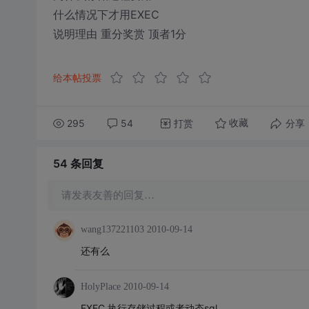
什么情况下才用EXEC
说明理由 重分奖赏 顶者1分
给本帖投票
295
54
打赏
分享
收藏
54 条
回复
请发表友善的回复…
wang137221103
2010-09-14
还有么
HolyPlace
2010-09-14
EXEC 执行存储过程或者动态sql