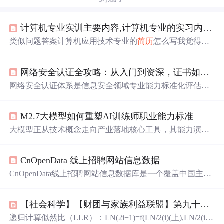
计算机专业实训主要内容,计算机专业的实习内容怎么写
类似问题答案计算机应用技术专业的
简历
怎么写我觉得你
可以写：“熟练掌握计算机的硬软件以及一些常用软件”面
试主要是靠你说，现在的企业要的不是你的
简历
有多好，
网络安全认证全攻略：从入门到资深，证书如何提升职业价值
你学历怎么样，而是你的能力，在面试之前，你要做好准
备，了解面试时候会问到什么问题，该怎么系统的去回
网络安全认证体系是信息安全领域专业能力标准化评估的
答，把回答
定位
在：“如果企业用了你，你会怎么去做，给
重要机制，其核心原理在于通过权威机构设计的结构化知
企业带来什么样的利益”具体的我没有办法告诉你答案，需
识框架与考核标准，系统化验证从业者的技术能力与知识
要你自己去琢磨，去摸索。希望你能找到好工作！！...
M2.7大模型如何重塑AI训练师职业能力标准
体系。从技术价值看，这些认证不仅为个人提供了清晰的
学习路径，帮助企业快速识别人才的专业基线，更在强合
大模型正从技术概念走向产业落地核心工具，其能力演进
规要
求
的行业中成为项目准入与资质评定的关键凭证。在
直接驱动岗位能力重构。以长文本理解、多模态指令对齐
应用场景上，不同层级的认证对应着差异化的职业阶段：
和低资源微调为代表的新一代工程化能力，正将AI训练师
入门级如CompTIA Security+、CISP-PTE侧重构建基础安全
CnOpenData 线上招聘网站信息数据
的核心价值从‘调参能力’转向‘业务翻译力’——即把模糊的
认知与实操技能，是转行或
应届生
进入行业的有效凭证；
业务痛点转化为结构化数据规则与可验证的提示指令。这
CnOpenData线上招聘网站信息数据库是一个覆盖中国主流
进阶级如OSCP、CISSP则深化专
种转变凸显了提示工程与行业知识融合的技术价值，在金
招聘平台、时间跨度长、更新频率高的劳动力市场需
求
侧
融智能投顾、政务热线分析、零售陈列优化等场景中已实
大数据集合。本数据库汇集了，为学术界和业界提供了一
现两周级快速交付。M2.7的128K上下文与图文联合推理能
【社会科学】【财团与家族利益联盟】第九十九篇 管理层驾驭人和驾驭人性和拜码头和构建利益同盟（包含互相联姻构建家族）和设置阶层障碍和壁垒的手段和规则和行为和话术列表01
扇实时观察中国劳动力市场动态的窗口。
力，不仅拓展了应用边界，更倒逼人才标准升级：懂法律
递归计算似然比（LLR）：LN(2i−1)​=f(LN/2(i)​(上),LN/2(i)​