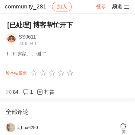
community_281
登录
频道
加入
帖子详情
社区
community_281
[已处理] 博客帮忙开下
SS0611
2010-09-14
开下博客。。谢了
给本帖投票
84
1
打赏
全部评论
c_hua6280
赞