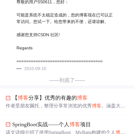
尊敬的用户SS0611，您好：
可能是系统不太稳定造成的，您的博客现在已可以正
常访问。您试一下。给您带来的不便，还请谅解。
感谢您支持CSDN 社区!
Regards
====================================
2010-09-15
——到底了——
【
博客
分享】优秀的有趣的
博客
作者受朋友嘱托，整理分享常浏览的优秀
博客
。涵盖大牛
博客
，如刘未鹏、陈皓等；CSDN友邻
博客
；技术站点与
社区，像CSDN、
博客
园等；还有资源索引、科普及心理
SpringBoot实战——个人
博客
项目
类
博客
等，也期待大家留言推荐更多。
该文详细介绍了使用SpringBoot、MyBatis构建的个人
博客