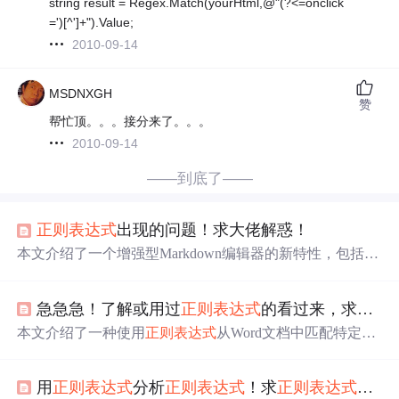
string result = Regex.Match(yourHtml,@"(?<=onclick
=')[^']+").Value;
2010-09-14
MSDNXGH
赞
帮忙顶。。。接分来了。。。
2010-09-14
——到底了——
正则表达式
出现的问题！求大佬解惑！
本文介绍了一个增强型Markdown编辑器的新特性，包括界
面设计、代码高亮、图片拖拽、数学公式、甘特图、UML
图表等功能，以及快捷键和文本样式修改方法，适合写博
急急急！了解或用过
正则表达式
的看过来，求指教
客和文档。
本文介绍了一种使用
正则表达式
从Word文档中匹配特定范
围内容的方法，具体目标是从编制单位到人民币这段文字
中精确匹配到表格名称。
用
正则表达式
分析
正则表达式
！求
正则表达式
组数~