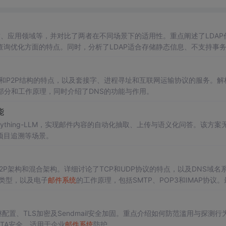
、应用领域等，并对比了两者在不同场景下的适用性。重点阐述了LDAP
查询优化方面的特点。同时，分析了LDAP适合存储静态信息、不支持事
持事务、数据类型丰富等方面的优势。最后，列举了LDAP与关系
数据库
类型。
和P2P结构的特点，以及套接字、进程寻址和互联网运输协议的服务。解
部分和工作原理，同时介绍了DNS的功能与作用。
能
nything-LLM，实现邮件内容的自动化抽取、上传与语义化问答。该方案
项目追溯等场景。
2P架构和混合架构。详细讨论了TCP和UDP协议的特点，以及DNS域名
接类型，以及电子
邮件系统
的工作原理，包括SMTP、POP3和IMAP协议。
置、TLS加密及Sendmail安全加固。重点介绍如何防范滥用与探测行
MTA安全，适用于企业
邮件系统
防护。