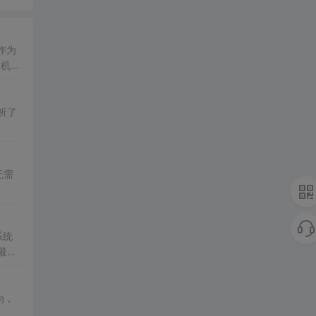
作为
务机
各自的
析了
无需
系统
最后
为，