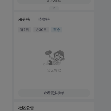
积分榜
荣誉榜
近7日
近30日
至今
暂无数据
查看更多榜单
社区公告