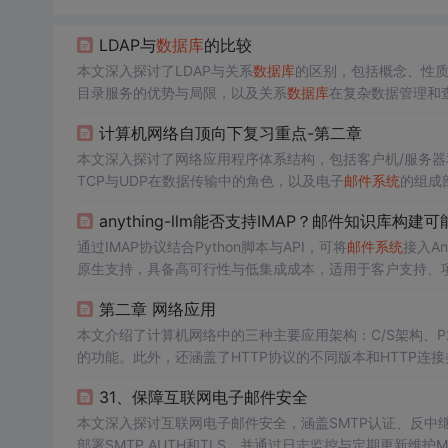
LDAP与
数据库
的比较
本文深入探讨了LDAP与关系
数据库
的区别，包括概念、性质
目录服务的优势与局限，以及关系
数据库
在复杂数据管理和
制、优化读取性能的特点，以及关系
数据库
在结构简单、支
计算机网络自顶向下复习重点-第二章
应用实例，帮助读者理解在不同情境下如何合理选择
数据库
本文深入探讨了网络应用程序体系结构，包括客户机/服务器
TCP与UDP在数据传输中的角色，以及电子
邮件系统
的组成
anything-llm能否支持IMAP？邮件知识库构建可
通过IMAP协议结合Python脚本与API，可将
邮件系统
接入A
原生支持，具备高可行性与低集成成本，适用于客户支持、
第二章 网络应用
本文介绍了计算机网络中的三种主要应用架构：C/S架构、P
的功能。此外，还涵盖了HTTP协议的不同版本和HTTP连
提到了FTP文件传输协议。
31、保障互联网电子邮件安全
本文深入探讨互联网电子邮件安全，涵盖SMTP认证、反中继配
部署SMTP AUTH和TLS，并通过日志监控与定期更新维护