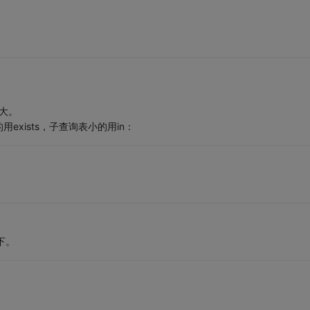
不大。
xists，子查询表小的用in：
下。