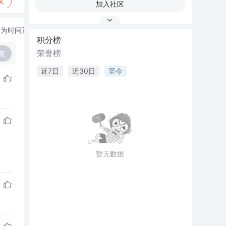
复
加入社区
换为时间正序
积分榜
荣誉榜
复
近7日
近30日
至今
暂无数据