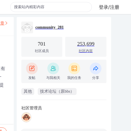
登录/注册
文章
community_281
701
253,699
社区成员
社区内容
近有
一
发帖
与我相关
我的任务
分享
提
其他
技术论坛（原bbs）
社区管理员