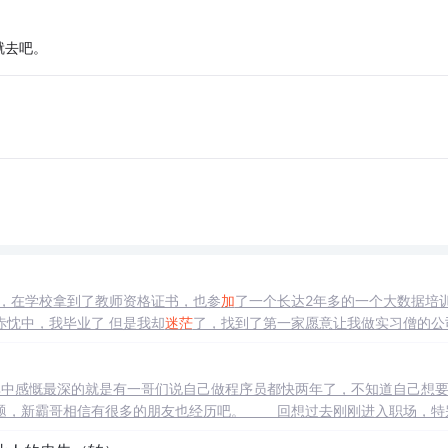
就去吧。
业，在学校拿到了教师资格证书，也参
加
了一个长达2年多的一个大数据培
忱中，我毕业了 但是我却
迷茫
了，找到了第一家愿意让我做实习僧的公
得不说，公司员工对我都很好，也乐于帮我解决问题，特别感激在我的第
至于那么慌张。 我不知道成为一名合格的程序员应该怎么做，应该做些什
中感慨最深的就是有一哥们说自己做程序员都快两年了，不知道自己想要
问题，新霸哥相信有很多的朋友也经历吧。 回想过去刚刚进入职场，特
想到是自己的专业
工作
，知道自己想要啥，就一股劲的拼命的向前冲。可