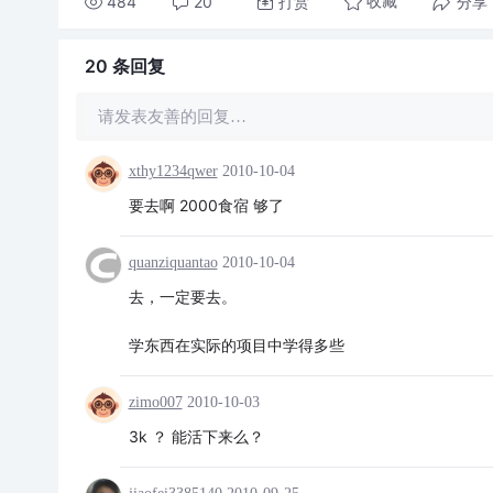
484
20
打赏
分享
收藏
20 条
回复
请发表友善的回复…
xthy1234qwer
2010-10-04
要去啊 2000食宿 够了
quanziquantao
2010-10-04
去，一定要去。
学东西在实际的项目中学得多些
zimo007
2010-10-03
3k ？ 能活下来么？