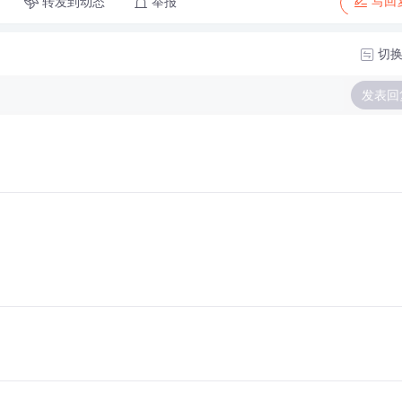
转发到动态
举报
写回
切
发表回