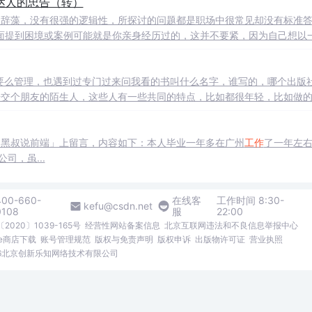
达人的忠告（转）
没有华丽的辞藻，没有很强的逻辑性，所探讨的问题都是职场中很常见却没有标准
面提到困境或案例可能就是你亲身经历过的，这并不要紧，因为自己想以
达自己对职场的观点，告诉你职场中的很多事情可以这样做，可以这样想
要么管理，也遇到过专门过来问我看的书叫什么名字，谁写的，哪个出版
号交个朋友的陌生人，这些人有一些共同的特点，比如都很年轻，比如做
然很努力，却不知道该朝哪个方向走。每每看到他们，就想到自己正在带
「黑叔说前端」上留言，内容如下：本人毕业一年多在广州
工作
了一年左
司，虽...
400-660-
在线客
工作时间 8:30-
kefu@csdn.net
0108
服
22:00
2020〕1039-165号
经营性网站备案信息
北京互联网违法和不良信息举报中心
me商店下载
账号管理规范
版权与免责声明
版权申诉
出版物许可证
营业执照
026北京创新乐知网络技术有限公司