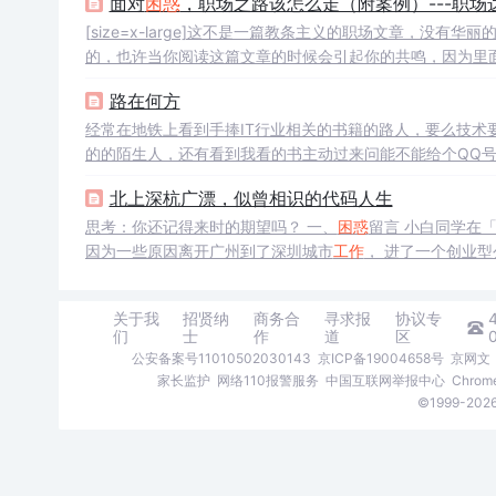
面对
困惑
，职场之路该怎么走（附案例）---职场
年后的今天为什么会出现不知道该做啥...
[size=x-large]这不是一篇教条主义的职场文章，
的，也许当你阅读这篇文章的时候会引起你的共鸣，因为里
过来人和从业者的角度来和你探讨职场那点尔事，以此来表
路在何方
际关系处理也没有这么复杂，...
经常在地铁上看到手捧IT行业相关的书籍的路人，要么技术
的的陌生人，还有看到我看的书主动过来问能不能给个QQ
跟IT沾边的
工作
，比如都在很努力的充实自己，再比如，虽
北上深杭广漂，似曾相识的代码人生
有以前带过的孩子们，从学校毕业之后
思考：你还记得来时的期望吗？ 一、
困惑
留言 小白同学在
因为一些原因离开广州到了深圳城市
工作
， 进了一个创业型公
关于我
招贤纳
商务合
寻求报
协议专
们
士
作
道
区
公安备案号11010502030143
京ICP备19004658号
京网文〔
家长监护
网络110报警服务
中国互联网举报中心
Chro
©1999-2