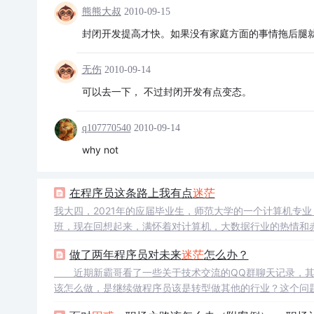
熊熊大叔
2010-09-15
封闭开发提高才快。如果没有家庭方面的事情拖后腿
无伤
2010-09-14
可以去一下， 不过封闭开发有点变态。
q107770540
2010-09-14
why not
在程序员这条路上我有点
迷茫
我大四，2021年的应届毕业生，师范大学的一个计算机专
班，现在回想起来，满怀着对计算机，大数据行业的热情和赤
天源迪科，我被分进了据说跟业务紧密相关的一个部门，不
做了两年程序员对未来
迷茫
怎么办？
实习生涯里，能遇见好的上司，朋友，让我的社会第一步不
学些什么，大学里待了两年的
近期新霸哥看了一些关于技术交流的QQ群聊天记录，其
该怎么做，是继续做程序员该是转型做其他的行业？这个
进入了一个高薪的职位的时候，虽然会很苦，很累，但是一