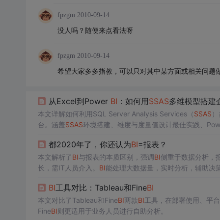
fpzgm
2010-09-14
没人吗？随便来点看法呀
fpzgm
2010-09-14
希望大家多多指教，可以只对其中某方面或相关问题
从Excel到Power
BI
：如何用
SSAS
多维模型搭建
本文详解如何利用SQL Server Analysis Services（
SSAS
）
台。涵盖
SSAS
环境搭建、维度与度量值设计最佳实践、Pow
级数据量下的实测性能提升案例，突出其在统一数据口径、
都2020年了，你还认为
BI
=报表？
本文解析了
BI
与报表的本质区别，强调
BI
侧重于数据分析，
长，需IT人员介入。
BI
能处理大数据量，实时分析，辅助决
BI
工具对比：Tableau和Fine
BI
本文对比了Tableau和Fine
BI
两款
BI
工具，在部署使用、平台
Fine
BI
则更适用于业务人员进行自助分析。