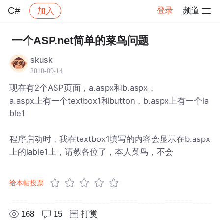
C#
登录
频道
加入
帖子详情
社区
C#
一个ASP.net简单的菜鸟问题
skusk
2010-09-14
现在有2个ASP页面，a.aspx和b.aspx，
a.aspx上有一个textbox1和button，b.aspx上有一个la
ble1
程序启动时，我在textbox1填写的内容会显示在b.aspx
上的lable1上，请教各位了，本人菜鸟，不会
给本帖投票
168
15
打赏