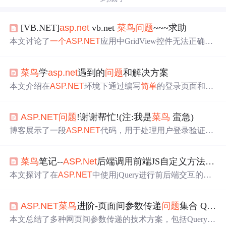
[VB.NET]
asp.net
vb.net
菜鸟
问题
~~~求助
本文讨论了
一个
ASP.NET
应用中GridView控件无法正确显
示数据库内容的
问题
。作者尝试通过VB.NET代码连接数
据库并填充GridView，但点击按钮后无响应。社区成员建
菜鸟
学
asp.net
遇到的
问题
和解决方案
议检查数据绑定及SQL连接是否正确打开。
本文介绍在
ASP.NET
环境下通过编写
简单
的登录页面和日
期获取代码，旨在帮助初学者理解HTTP处理和基本服务器
交互。通过实现登录验证与日期显示功能，深入探讨了.ash
ASP.NET
问题
!谢谢帮忙!(注:我是
菜鸟
蛮急)
x文件的使用及IHttpHandler接口的实现方式。
博客展示了一段
ASP.NET
代码，用于处理用户登录验证。
代码中对用户名和密码进行非空检查，通过SQL查询数据
库验证信息。但存在
问题
，如‘用户名不正确’提示无法执
菜鸟
笔记--
ASP.Net
后端调用前端JS自定义方法遇到的
行。涉及
ASP.NET
、SQL数据库操作及登录验证逻辑。
本文探讨了在
ASP.NET
中使用jQuery进行前后端交互的方
法，包括如何从
ASP.NET
控件获取值并处理JavaScript函数
返回的undefined或null.value
问题
。文章详细介绍了在postba
ASP.NET
菜鸟
进阶-页面间参数传递
问题
集合 QueryString Session Cookies Application
ck后正确获取服务器端赋值的方法。
本文总结了多种网页间参数传递的技术方案，包括QuerySt