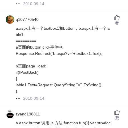
2010-09-14
q107770540
赞
a.aspx上有一个textbox1和button，b.aspx上有一个la
ble1
=========
a页面的button click事件中:
Response.Redirect("b.aspx?v="+textbox1.Text);
b页面page_load:
if(!PostBack)
{
lable1.Text=Request.QueryString["v"].ToString();
}
2010-09-14
zyang198811
赞
a.aspx button 调用 js 方法 function fun(){ var str=doc