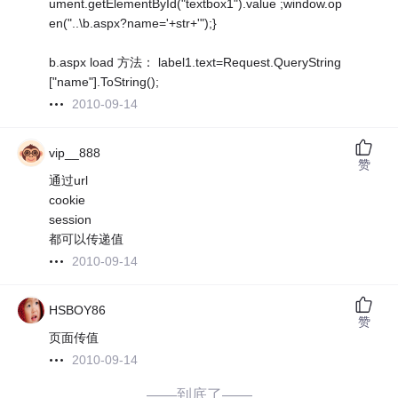
ument.getElementById("textbox1").value ;window.op
en("..\b.aspx?name='+str+'");}
b.aspx load 方法： label1.text=Request.QueryString
["name"].ToString();
2010-09-14
vip__888
赞
通过url
cookie
session
都可以传递值
2010-09-14
HSBOY86
赞
页面传值
2010-09-14
——到底了——