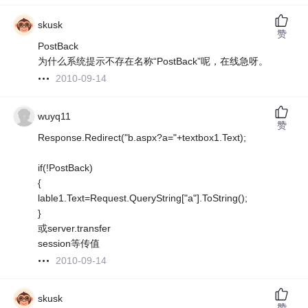
skusk
赞
PostBack
为什么系统提示不存在名称“PostBack”呢，在线急呀。
2010-09-14
wuyq11
赞
Response.Redirect("b.aspx?a="+textbox1.Text);
if(!PostBack)
{
lable1.Text=Request.QueryString["a"].ToString();
}
或server.transfer
session等传值
2010-09-14
skusk
赞