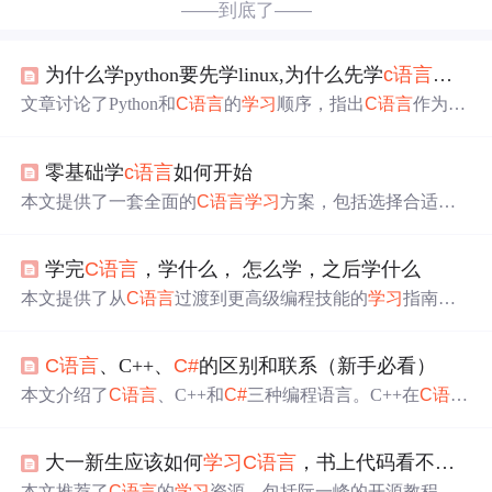
——到底了——
为什么学python要先学linux,为什么先学
c语言
比较
文章讨论了Python和
C语言
的
学习
顺序，指出
C语言
作为基
础和底层工具的重要性，以及Python的易用性和广泛适用
性。作者建议先学
C语言
打基础，之后再学Python，强调实
零基础学
c语言
如何开始
践和理解编程原理的重要性。
本文提供了一套全面的
C语言
学习
方案，包括选择合适的
开发环境、推荐的
学习
教程，以及通过读程序和实践掌握
C语言
的技巧。强调了
C语言
在程序设计、系统底层理解和
学完
C语言
，学什么， 怎么学，之后学什么
新型语言
学习
中的重要性。
本文提供了从
C语言
过渡到更高级编程技能的
学习
指南，
包括掌握数据结构与算法的基础，选择C++或Java作为进一
步深入的技术栈，以及推荐的
学习
资源。
C语言
、C++、
C#
的区别和联系（新手必看）
本文介绍了
C语言
、C++和
C#
三种编程语言。C++在
C语言
基础上发展而来，增加了面向对象和泛型机制，提高开发
效率；
C#
是独立语言，虽借鉴C/C++语法，但底层和运行
大一新生应该如何
学习
C语言
，书上代码看不懂理解不了怎么办？
原理不同。建议无编程基础者先学
C语言
，再学C++。
本文推荐了
C语言
的
学习
资源，包括阮一峰的开源教程、