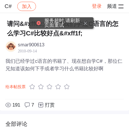
C#
登录
频道
加入
帖子详情
社区
C#
服务超时,请刷新
请问&#xff0c;谁知道我们学过C语言的怎
页面重试
么学习C#比较好点&#xff1f;
smar900613
2010-09-14
我们已经学过c语言的书籍了、现在想自学C#，那位仁
兄知道该如何下手或者学习什么书籍比较好啊
给本帖投票
191
7
打赏
全部评论