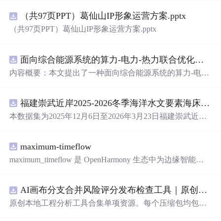
（共97页PPT）葛仙山IP形象运营方案.pptx
（共97页PPT）葛仙山IP形象运营方案.pptx
面向综合能源系统的算力-电力-热力联合优化调度策略（Matlab代码实现）
内容概要：本文提出了一种面向综合能源系统的算力-电
力-热力联合优化调度策略，并提供了基于Matlab的完整代
码实现。该资源系统性地探讨了多能源系统中电力、热力
福建崇武近岸2025-2026冬季海洋水文要素海床基观测数据集.zip
与算力资源的协同优化问题，通过构建精细化的数学模
型，实现能源供给、负荷需求与计算任务的全局联合调
本数据集为2025年12月6日至2026年3月23日福建崇武近岸
度，旨在提升综合能源系统的整体能效、经济性与运行灵
海域海床基现场观测数据，包含自容式温度波潮仪（TD）
活性。研究涵盖了源网荷储协调、多时间尺度优化、需求
和声学多普勒流速剖面仪（ADCP）获取的潮位、波浪、
响应机制等关键技术，并融合粒子群算法（PSO）、灰狼
maximum-timeflow
水温等海洋水文要素的同步观测数据以及质控文件，质控
优化器（GWO）等多种智能优化算法进行高效求解。文档
文件记录观测要素数据对应的质量标志，包括通过（pas
maximum_timeflow 是 OpenHarmony 生态中为边缘智能打
不仅提供了核心算法实现，还整合了大量相关科研主题与
s）和可疑（suspect）,其中suspect代表该观测值偏离其局地
造的轻量级 AI 推理子系统，具备跨平台一致性、多后端融
复现资源，形成了一个面向能源系统优化领域的综合性技
均值的3倍标准差。
合、端云协同安全三大领先能力，全面支持资源受限的 Lit
术资料库。; 适合人群：具备电力系统、能源系统建模或优
AI画布分支合并风险评分发布检查工具｜原创源码+测试+离线报告
eOS-M 轻量设备与功能完整的 Linux 系统.
化算法基础，正在从事科研工作1-3年的研究生或研发人
原创本地工程分析工具合集单项资源。每个压缩包均包含
员。; 使用场景及目标：①学习并复现综合能源系统中多能
完整 JavaScript/Node.js 源码、3 项自动化测试、可复现合
流与算力耦合的建模方法与联合优化求解流程；②获取智