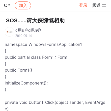
C#
登录
频道
加入
帖子详情
社区
C#
SOS......请大侠慷慨相助
c用s户d昵n称
2010-09-14
namespace WindowsFormsApplication1
{
public partial class Form1 : Form
{
public Form1()
{
InitializeComponent();
}
private void button1_Click(object sender, EventArgs
e)