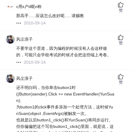
c用s户d昵n称
赞
那高手......应该怎么改好呢......请赐教
2010-09-14
风尘浪子
赞
不要学这个歪道，因为编程的时候没有人会这样做
的，可能只会学校考试的时候才会把这些端上考卷。
2010-09-14
风尘浪子
赞
还不明白吗，当你单击button1时
((Button)sender).Click += new EventHandler(YunSua
n);
为button1的click事件多添加一个处理方法，这时候Yu
nSuan(object ,EventArgs)被触发一次。
也就是以后button1_click()和YunSuan()将同步运行。
但你偏偏把这个写在button1_click()里面，就是说，这