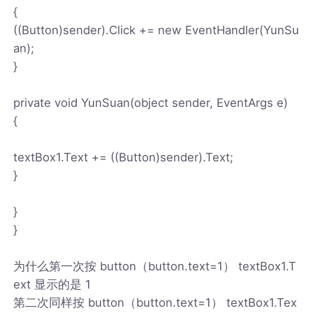
{
((Button)sender).Click += new EventHandler(YunSu
an);
}
private void YunSuan(object sender, EventArgs e)
{
textBox1.Text += ((Button)sender).Text;
}
}
}
为什么第一次按 button（button.text=1） textBox1.T
ext 显示的是 1
第二次同样按 button（button.text=1） textBox1.Tex