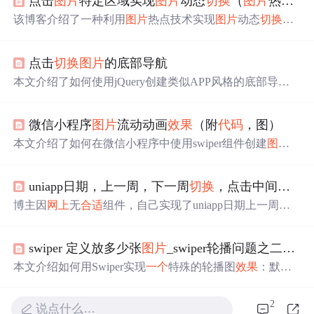
点击
图片
特定区域实现
图片
动态
切换
（
图片
热点、谷歌手形
该博客介绍了一种利用
图片
热点技术实现
图片
动态
切换
的
方法，通过点击
图片
的特定区域来
切换
不同的
图片
，而非
链接到外部网页。案例适用于谷歌浏览器。
点击
切换
图片
的底部导航
本文介绍了如何使用jQuery创建类似APP风格的底部导
航，并实现点击
切换
图片
的
效果
。作者通过事件代理实现
点击事件，每次点击时，将所有tab
图片
恢复为默认状态，
微信小程序
图片
流动动画
效果
（附
代码
，图）
再将当前点击的节点
图片
更改为选中状态。文章提供了实
现该功能的jQuery
代码
、HTML结构和CSS样式，适合对前
本文介绍了如何在微信小程序中使用swiper组件创建
图片
端开发感兴趣的读者参考。
流动动画
效果
。通过设置swiper的属性如autoplay、circular
和interval，配合
合适
的easing-function，可以实现无缝循环
uniapp日期，上一周，下一周
切换
，点击中间日期还能通过日历跳转
的滑动
效果
。同时，需要注意调整swiper的高度以适应屏
幕，并确保image宽度铺满以避免
图片
间出现间隙。
代码
示
博主因
网上
无
合适
组件，自己实现了uniapp日期上一周、
例展示了如何在wxml和
js
中配置这些属性，以实现全屏滚
下一周
切换
功能，点击中间日期还能通过日历跳转。页面
动的背景动态图
效果
。
展示周一到周日时间，可左右
切换
周，点击中间日期弹出
swiper 定义放多少张
图片
_swiper轮播问题之二：默认显示3张
日历弹窗定位到对应周和时间，还给出了
效果
图和
代码
。
本文介绍如何用Swiper实现
一个
特殊的轮播图
效果
：默认
显示3张
图片
，中间全显，两边部分显示。通过CSS和
JS
设
置滑动参数，包括轮播方向、循环播放、自动
切换
、居中
2
说点什么…
显示等，最终达到预期
效果
。