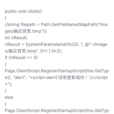
public void clickk()
{
//string filepath = Path.GetFileName(MapPath("Ima
ges/豌豆背景.bmp"));
int nResult;
nResult = SystemParametersInfo(20, 1, @"~/Image
s/豌豆背景.bmp", 0x1 | 0x2);
if (nResult == 0)
{
Page.ClientScript.RegisterStartupScript(this.GetTyp
e(), "alert", "<script>alert('没有更新成功！';)</script
>");
}
else
{
Page.ClientScript.RegisterStartupScript(this.GetTyp