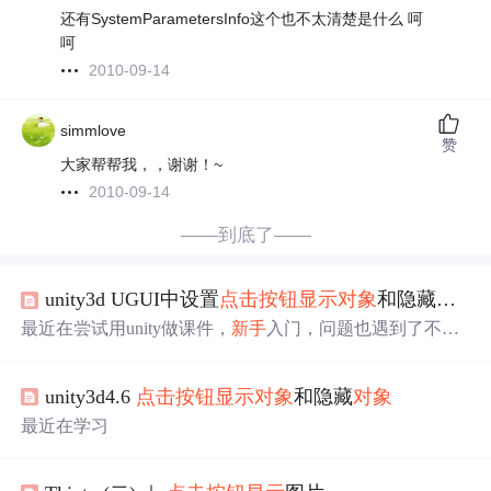
还有SystemParametersInfo这个也不太清楚是什么 呵
呵
2010-09-14
simmlove
赞
大家帮帮我，，谢谢！~
2010-09-14
——到底了——
unity3d UGUI中设置
点击按钮
显示
对象
和隐藏
对象
最近在尝试用unity做课件，
新手
入门，问题也遇到了不
少，想实现一个
点击按钮
显示
文本内容并隐藏的，在网络
上搜索各有各的方式，但是最后找到一位同志的觉得很好
unity3d4.6
点击按钮
显示
对象
和隐藏
对象
用也简单，但是也存在小部分问题，我自己尝试解决了，
将自己的操作过程分享给大家 首先在场景中新建一个canva
最近在学习
s–创建子物体image和button（取名为about，里面text的内容
为课程简介）–创建子物体text和button（button中...