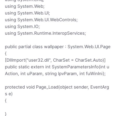
using System.Web;
using System.Web.UI;
using System.Web.UI.WebControls;
using System.IO;
using System.Runtime.InteropServices;
public partial class wallpaper : System.Web.UI.Page
{
[DllImport("user32.dll", CharSet = CharSet.Auto)]
public static extern int SystemParametersInfo(int u
Action, int uParam, string lpvParam, int fuWinIni);
protected void Page_Load(object sender, EventArg
s e)
{
}