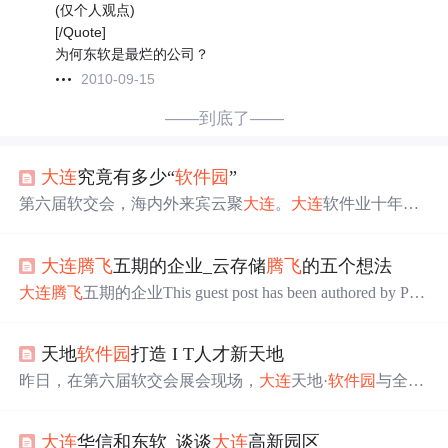
(仅个人观点)
[/Quote]
为何东软是最烂的公司？
2010-09-15
——到底了——
大连
究竟有多少“
软件园
”
第六届软交会，海内外来宾云聚
大连
。
大连
软件业十年的
积累与成就令人瞩目。但遍地开花、蓬勃发展的软件业，
也让很多来宾产生了疑惑：
大连
究竟有多少个
软件园
？这
大连
腾飞
五期的企业_云存储
腾飞
的五个想法
些
软件园
之间以及它们和政府存在怎样的关系？昨日，记
者就此进行了采访。总体而言：软件业“一带七园” 无论是
大连
腾飞
五期的企业This guest post has been authored by Pete
从现有经济规模还是从未来发展趋势看，旅顺南路软件产
Steege, who manages the Storage Effect blog for Seagate, which
业带都是我市软件产业最集中、产业集聚效应最明显的区
made our list of 15 Companies that Really Get Corporate Bloggi
域。旅顺南路软件产业带全长30余公
里
，规划
天地
软件园
打造 I T人才新天地
ng. 这篇来宾帖子由Pete Steege撰...
昨日，在第六届软交会展会现场，
大连
天地·
软件园
与全球
领先的 I T学习解决方案
公司
印度NIIT签订合作谅解备忘
录，在园区内设立培训机构，加大高素质 IT人才的培养。
大连
华信和东软_谈谈
大连
高新园区
市长夏德仁出席备忘录签署仪式。 “
大连
天地·
软件园
”由瑞