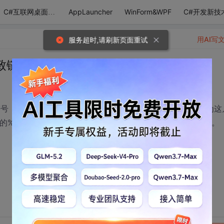
AppLauncher
WinForm&WPF
C#开发新技
C#互联网桌面应用
用AI写
服务超时,请刷新页面重试
导致链接失效，怎么解决呀？
号，然后我在frontpage中，输入几个文字，把这个链接作为这
中的%2B自动变成了“+”，导致链接失效，不能到原来的网址了。