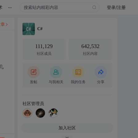
...
术
登录/注册
文章
C#
111,129
642,532
社区成员
社区内容
几
发帖
与我相关
我的任务
分享
社区管理员
加入社区