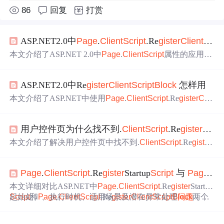
86
回复
打赏
ASP.NET2.0中
Page
.
Client
Script
.Re
gis
ter
Client
Scrip
本文介绍了ASP.NET 2.0中
Page
.
Client
Script
属性的应用，
特别是Re
gis
ter
Startup
Script
与Re
gis
ter
Client
Script
Block
的
区别及使用场景。前者将脚本放置在页面底部，避免了Jav
ASP.NET2.0中Re
gis
ter
Client
Script
Block
怎样用
a
Script
函数找不到对象的
问题
。
本文介绍了ASP.NET中使用
Page
.
Client
Script
.Re
gis
ter
Clie
nt
Script
Block
与
Page
.
Client
Script
.Re
gis
ter
Startup
Script
的
区别。前者将Java
Script
代码块放置在页面头部，后者则放
用户控件页为什么找不到.
Client
Script
.Re
gis
ter
Clien
置在底部，解决因加载顺序导致的元素未找到
问题
。还介
绍了如何注册外部Java
Script
文件。
本文介绍了解决用户控件页中找不到.
Client
Script
.Re
gis
ter
Client
Script
Block
问题
的方法。通过添加this.Parent.
Page
.
前缀，成功实现了客户端脚本块的注册。
Page
.
Client
Script
.Re
gis
ter
Startup
Script
与
Page
.
Cli
本文详细对比ASP.NET中
Page
.
Client
Script
.Re
gis
ter
Startup
Script
起始处）、执行时机、适用场景及潜在异常处理
和
Page
.
Client
Script
.Re
gis
ter
Client
Script
Block
问题
两个
，强
方法的核心差异，包括脚本注入位置（页面末尾vs
调其在Web Forms客户端脚本注册中的关键作用和最佳实
践。