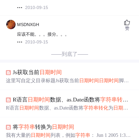
2010-09-15
MSDNXGH
赞
应该不能。。。接分。。。
2010-09-15
——到底了——
Js获取当前
日期
时间
这里写自定义目录标题Js获取当前
日期
时间
日期
时间
脚本
库方法列表js代码：判断闰年
日期
格式化求两个
时间
的天
数差
日期
计算比较
日期
差
日期
输出
字符串
，重载了系统的t
R语言
日期
时间
数据、as.Date函数将
字符串
转化
为
oString方法
日期
合法性验证
日期
时间
检查把
日期
分割成数
组取得
日期
数据信息取得当前
日期
所在月的最大天数取得
R语言
日期
时间
数据、as.Date函数将
字符串
转化
为
日期
、a
当前
日期
所在周是一年中的第几周
字符串
转成
日期
类
型
当
s.character函数将
日期
转化
为
字符串
、strftime函数既可以将
前
日期
加
时间
Js获取当前
日期
时间
var myDate = new Date
字符串
转化
为
日期
也可以将
日期
转化
为
字符串
、format参数
(); ...
将
字符串
转换为
日期
时间
格式化
我有大量的
日期
时间
列表，例如
字符串
： Jun 1 2005 1:33P