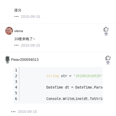
接分
2010-09-15
viena
赞
10楼来晚了~
2010-09-15
Peter200694013
赞
string
 str = 
"201001010920"
;
            DateTime dt = DateTime.ParseExact
            Console.WriteLine(dt.ToString(
"yy
2010-09-15