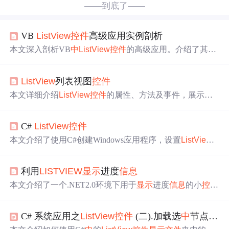
——到底了——
VB
ListView
控件
高级应用实例剖析
本文深入剖析VB
中
ListView
控件
的高级应用。介绍了其基
础结构、初始化与配置，阐述了Columns的设置、不同类型
及定制化方法。讲解利用System.IO获取
文件
信息
，以及Ite
ListView
列表视图
控件
ms和SubItems的管理与动态绑定技巧。还涉及
显示
模式设
置、优化，自定义样式与性能优化等内容，助力用户深入
本文详细介绍
ListView
控件
的属性、方法及事件，展示了
掌握该
控件
。
如何利用
ListView
显示
文件
夹和
文件
的不同视图，包括列
表、详细
信息
等模式，并提供了完整的示例代码。
C#
ListView
控件
本文介绍了使用C#创建Windows应用程序，设置
ListView
控件
的View属性为SmallIcon，创建“名称”和“类别”两个分
组并对项进行分组。还通过3个Button
控件
实现向
ListView
利用
LISTVIEW
显示
进度
信息
添加、移除和清空项的功能，同时说明了
ListView
控件
在
显示
文件
信息
等场景的应用。
本文介绍了一个.NET2.0环境下用于
显示
进度
信息
的小
控件
ProMessageBox，该
控件
使用
ListView
展示消息，并支持正
确与错误两种状态
显示
。此外，文章还提供了如何清除
信
C# 系统应用之
ListView
控件
(二).加载选
中
节点
文件
息
、检查项目数量及导出
信息
到文本
文件
的方法。