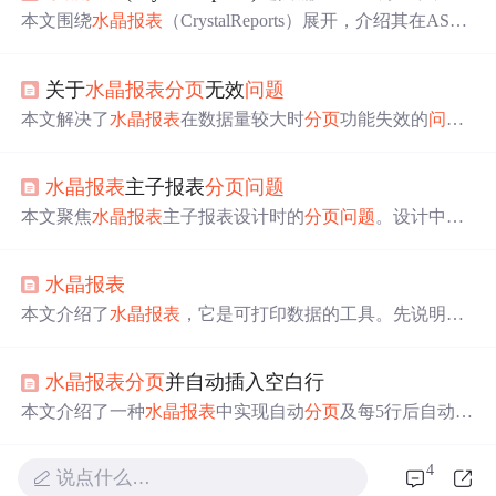
本文围绕
水晶报表
（CrystalReports）展开，介绍其在ASP.
NET中的应用，重点阐述如何通过分组实现
分页
功能，并
在数据记录不足一页时用空白行补全。分析了报表结构，
关于
水晶报表
分页
无效
问题
提出解决脚注位置和空白行补全的
问题
，给出了具体的分
组设置和代码实现方法。
本文解决了
水晶报表
在数据量较大时
分页
功能失效的
问题
。通过调整ParameterFieldInfo的设置时机，确保参数字段仅
在初次构建报表视图时设定，避免了后续构建时重复设置
水晶报表
主子报表
分页
问题
导致的
分页
错误。
本文聚焦
水晶报表
主子报表设计时的
分页
问题
。设计中常
出现子报表无故
分页
的情况，具体
问题
包括表头有空页、
子报表
分页
。表头有空页是因主报表表头/页眉区域过大，
水晶报表
可抑制显示或压缩区域；子报表
分页
与设置及数据量有
关，可去掉‘将对象保持在一起’选项。
本文介绍了
水晶报表
，它是可打印数据的工具。先说明了
CRforVS_13_0_14软件的安装及判断安装成功的方法，接
着阐述设置报表模板和准备数据集的步骤，包括创建数据
水晶报表
分页
并自动插入空白行
集、添加字段、修改属性等，最后讲解打印数据的操作及
七步流程，还提及数据下载。
本文介绍了一种
水晶报表
中实现自动
分页
及每5行后自动插
入空白行的方法。通过使用特定的BASIC语法公式，可以
在报表每5行数据后自动添加空白行，同时确保最后一页的
4
说点什么…
格式统一。