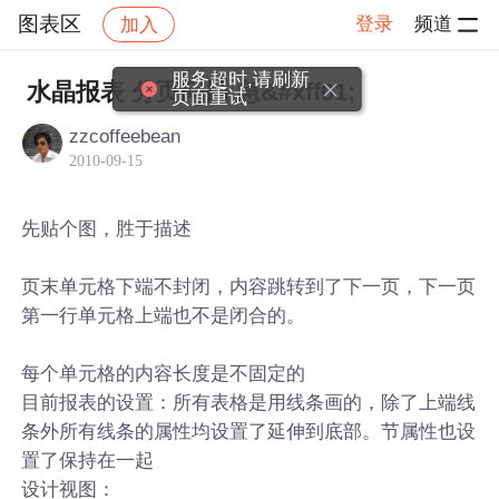
图表区
登录
频道
加入
帖子详情
社区
图表区
服务超时,请刷新
水晶报表 分页问题 急&#xff01;
页面重试
zzcoffeebean
2010-09-15
先贴个图，胜于描述
页末单元格下端不封闭，内容跳转到了下一页，下一页
第一行单元格上端也不是闭合的。
每个单元格的内容长度是不固定的
目前报表的设置：所有表格是用线条画的，除了上端线
条外所有线条的属性均设置了延伸到底部。节属性也设
置了保持在一起
设计视图：