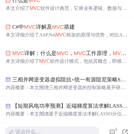
什么是
MVC
本文介绍了
MVC
软件设计典范，它将业务逻辑、数据与界
面显示分离。阐述了M、V、C各自含义及调用关系，还列
举了jsp+servlet+javabean、Struts2框架、ASP.NET
MVC
等例
C#中
MVC
详解及
MVC
搭建
子。同时分析了
MVC
优点如耦合性低、重用性高，也指出
缺点，如理解复杂、调试困难等。
本文详细介绍了ASP.Net
MVC
框架的原理与优势，对比AS
P.NetWebForm，解释了
MVC
模式，以及如何在VisualStudio
中创建和使用
MVC
项目。
MVC
详解：什么是
MVC
，
MVC
工作原理，
MVC
优
本文详细介绍了
MVC
软件设计模式，包括其概念，即模
型、视图、控制器三层；工作原理，控制器接收请求，模
型处理请求，视图呈现结果；还阐述了使用
MVC
的好处，
三相并网逆变器虚拟阻抗+统一有源阻尼策略SVPWM+SPWM调制仿真
如多视图共享模型、减少代码重复等，同时指出其缺点，
如理解和调试较难、不适合小规模应用。
内容概要：本文围绕三相并网逆变器的控制策略展开研
究，重点探讨了虚拟阻抗与统一有源阻尼相结合的控制方
法，并实现了SVPWM（空间矢量脉宽调制）与SPWM
【短期风电功率预测】近端梯度算法求解LASSO分位数回归-短期风电功率预测研究（Matlab代码实现）
（正弦脉宽调制）两种调制方式在Simulink平台下的仿真建
模。通过引入虚拟阻抗改善系统输出阻抗特性，结合统一
内容概要：本文围绕基于近端梯度算法求解LASSO分位数
有源阻尼技术有效抑制LC或LCL滤波器引起的谐振问题，
回归的短期风电功率预测方法展开研究，旨在提升预测模
从而提升逆变器在弱电网条件下的并网稳定性与电能质
型在复杂环境下的精度与鲁棒性。文章系统构建了LASSO
5
说点什么…
量。研究涵盖了控制策略的设计、调制算法的实现、动态
分位数回归模型，深入剖析其数学原理，并引入近端梯度