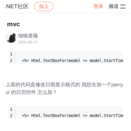
.NET社区
登录
频道
加入
帖子详情
社区
.NET社区
mvc
细嗅蔷薇
2010-09-15
  <%= Html.TextBoxFor(model => model.StartTime, 
上面的代码是修改日期显示格式的 我想在加一个jqery.
ui 的日历控件 怎么加？
  <%= Html.TextBoxFor(model => model.StartTime,
n