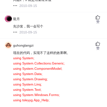
2010-09-15
龍月
赞
先沙发，我一会写个
2010-09-15
guhonglangzi
赞
现在的代码，实现不了这样的效果啊。
using System;
using System.Collections.Generic;
using System.ComponentModel;
using System.Data;
using System.Drawing;
using System.Linq;
using System.Text;
using System.Windows.Forms;
using tsleyyg.App_Help;