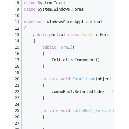
using
 System.Text;
using
 System.Windows.Forms;
namespace
 WindowsFormsApplication1
{
public
 partial 
class
Form1
 :
 Form
    {
public
Form1
()
        {
            InitializeComponent();
        }
private
void
Form1_Load
(object sender
        {
            comboBox1.SelectedIndex = 
1
;
        }
private
void
comboBox1_SelectedIndexC
        {