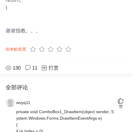
}
谢谢指教。。。
给本帖投票
130
11
打赏
全部评论
wuyq11
赞
private void ComboBox1_DrawItem(object sender, S
ystem.Windows.Forms.DrawItemEventArgs e)
{
if (e.Index < 0)