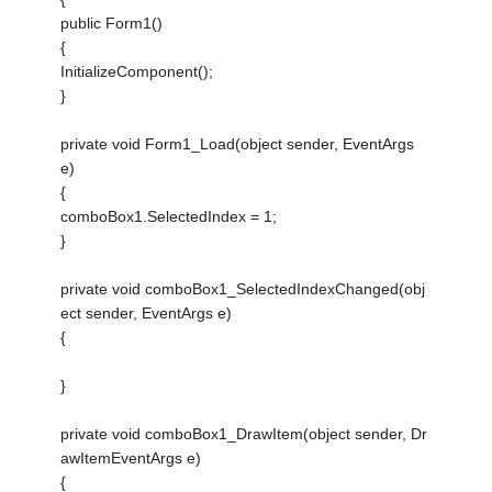
public Form1()
{
InitializeComponent();
}
private void Form1_Load(object sender, EventArgs
e)
{
comboBox1.SelectedIndex = 1;
}
private void comboBox1_SelectedIndexChanged(obj
ect sender, EventArgs e)
{
}
private void comboBox1_DrawItem(object sender, Dr
awItemEventArgs e)
{