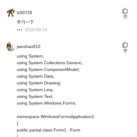
lz00728
赞
学习一下
2010-09-15
jianshao810
赞
using System;
using System.Collections.Generic;
using System.ComponentModel;
using System.Data;
using System.Drawing;
using System.Linq;
using System.Text;
using System.Windows.Forms;
namespace WindowsFormsApplication1
{
public partial class Form1 : Form
{