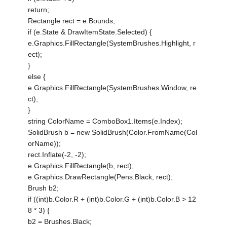
return;
Rectangle rect = e.Bounds;
if (e.State & DrawItemState.Selected) {
e.Graphics.FillRectangle(SystemBrushes.Highlight, r
ect);
}
else {
e.Graphics.FillRectangle(SystemBrushes.Window, re
ct);
}
string ColorName = ComboBox1.Items(e.Index);
SolidBrush b = new SolidBrush(Color.FromName(Col
orName));
rect.Inflate(-2, -2);
e.Graphics.FillRectangle(b, rect);
e.Graphics.DrawRectangle(Pens.Black, rect);
Brush b2;
if ((int)b.Color.R + (int)b.Color.G + (int)b.Color.B > 12
8 * 3) {
b2 = Brushes.Black;