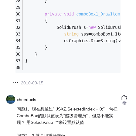
        }
private
void
comboBox1_DrawItem
(objec
        {
             SolidBrush s=
new
 SolidBrush(Colo
string
 sss=comboBox1.Items[e.
                e.Graphics.DrawString(sss, 
ne
        }
    }
}
2010-09-15
xhueducls
赞
问题1、现在想通过“ JSXZ.SelectedIndex = 0;”一句把
ComboBox的默认值设为“超级管理员”，但是不能实
现？ 用SelectValue=""来设置默认值
问题2，3 就是用重绘来做