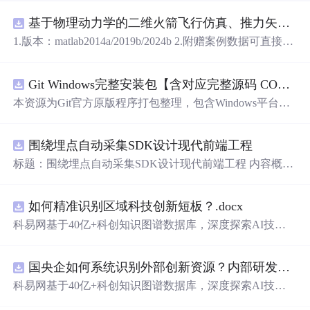
基于物理动力学的二维火箭飞行仿真、推力矢量建模和闭环俯仰角控制，采用MATLABSimulink技术。.zip
1.版本：matlab2014a/2019b/2024b 2.附赠案例数据可直接运
行。 3.代码特点：参数化编程、参数可方便更改、代码编
程思路清晰、注释明细。 4.适用对象：计算机，电子信息
Git Windows完整安装包【含对应完整源码 COPYING协议 GPL‑v2】
工程、数学等专业的大学生课程设计、期末大作业和毕业
设计。
本资源为Git官方原版程序打包整理，包含Windows平台Git
二进制安装程序、对应版本完整源代码、GPL‑v2协议COP
YING文件。 软件协议：GNU General Public License v2 (G
围绕埋点自动采集SDK设计现代前端工程
PL‑v2)。 Git为开源软件，官方原版可以免费获取。本资源
仅为整理归档，非本人原创作品。 分发遵从GPL‑v2许可要
标题：围绕埋点自动采集SDK设计现代前端工程 内容概
求：压缩包内附带完整源码与原始版权协议文件。 请勿将
要：围绕核心链路、并发控制、异常补偿与可观测性建
本资源冒充为原创软件。 适用人群：Windows开发人员，
设，说明围绕埋点自动采集SDK设计现代前端工程的关键
用于版本控制。 使用场景：本地Git环境部署。
如何精准识别区域科技创新短板？.docx
实现重点。 https://m.qzgqxd.com/news/zuqiu/11900.html http
s://m.uniintell.com/index https://m.uniintell.com/live/zuqiu/ http
科易网基于40亿+科创知识图谱数据库，深度探索AI技术
s://m.uniintell.com/zuqiuliansai/shijiebei/ https://m.uniintell.com/
在技术转移、成果转化、技术经纪、知识产权、产业创
news/zuqiu/10417.html
新、科技招商等垂直领域的多样化应用场景，研究科技创
国央企如何系统识别外部创新资源？内部研发体系完善，但对外部高校、中小科技企业技术能力缺乏动态认知。.docx
新领域的AI+数智化解决方案，推动科技创新与产业创新
智能化发展。
科易网基于40亿+科创知识图谱数据库，深度探索AI技术
在技术转移、成果转化、技术经纪、知识产权、产业创