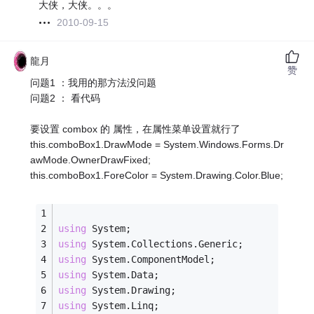
大侠，大侠。。。
2010-09-15
龍月
赞
问题1 ：我用的那方法没问题
问题2 ： 看代码
要设置 combox 的 属性，在属性菜单设置就行了
this.comboBox1.DrawMode = System.Windows.Forms.Dr
awMode.OwnerDrawFixed;
this.comboBox1.ForeColor = System.Drawing.Color.Blue;
using
 System;
using
 System.Collections.Generic;
using
 System.ComponentModel;
using
 System.Data;
using
 System.Drawing;
using
 System.Linq;