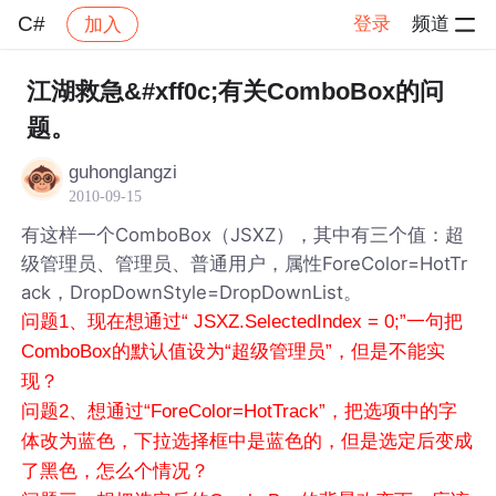
C#
登录
频道
加入
帖子详情
社区
C#
江湖救急&#xff0c;有关ComboBox的问
题。
guhonglangzi
2010-09-15
有这样一个ComboBox（JSXZ），其中有三个值：超
级管理员、管理员、普通用户，属性ForeColor=HotTr
ack，DropDownStyle=DropDownList。
问题1、现在想通过“ JSXZ.SelectedIndex = 0;”一句把
ComboBox的默认值设为“超级管理员”，但是不能实
现？
问题2、想通过“ForeColor=HotTrack”，把选项中的字
体改为蓝色，下拉选择框中是蓝色的，但是选定后变成
了黑色，怎么个情况？