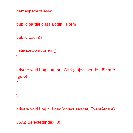
namespace tsleyyg
{
public partial class Login : Form
{
public Login()
{
InitializeComponent();
}
private void Loginbutton_Click(object sender, EventA
rgs e)
{
}
private void Login_Load(object sender, EventArgs e)
{
JSXZ.SelectedIndex=0;
}