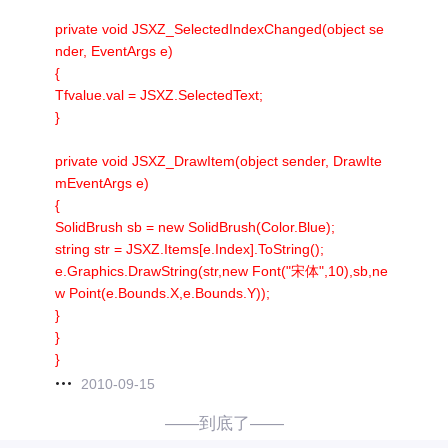
private void JSXZ_SelectedIndexChanged(object se
nder, EventArgs e)
{
Tfvalue.val = JSXZ.SelectedText;
}
private void JSXZ_DrawItem(object sender, DrawIte
mEventArgs e)
{
SolidBrush sb = new SolidBrush(Color.Blue);
string str = JSXZ.Items[e.Index].ToString();
e.Graphics.DrawString(str,new Font("宋体",10),sb,ne
w Point(e.Bounds.X,e.Bounds.Y));
}
}
}
2010-09-15
——到底了——