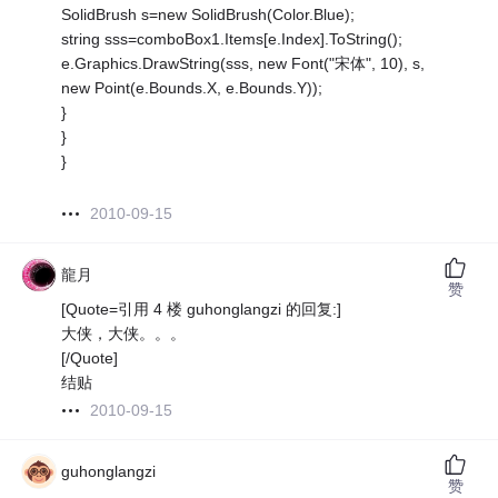
SolidBrush s=new SolidBrush(Color.Blue);
string sss=comboBox1.Items[e.Index].ToString();
e.Graphics.DrawString(sss, new Font("宋体", 10), s,
new Point(e.Bounds.X, e.Bounds.Y));
}
}
}
2010-09-15
龍月
赞
[Quote=引用 4 楼 guhonglangzi 的回复:]
大侠，大侠。。。
[/Quote]
结贴
2010-09-15
guhonglangzi
赞