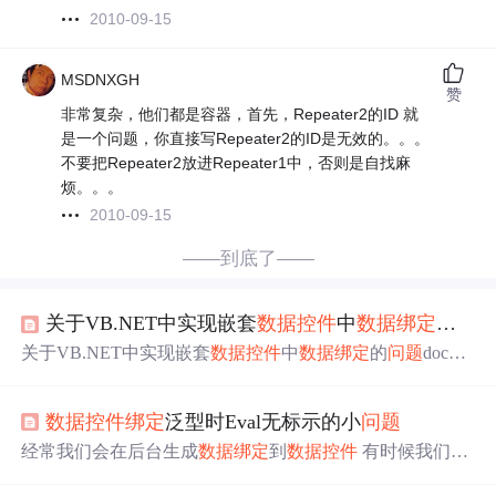
2010-09-15
MSDNXGH
赞
非常复杂，他们都是容器，首先，Repeater2的ID 就
是一个问题，你直接写Repeater2的ID是无效的。。。
不要把Repeater2放进Repeater1中，否则是自找麻
烦。。。
2010-09-15
——到底了——
关于VB.NET中实现嵌套
数据
控件
中
数据
绑定
的
问
关于VB.NET中实现嵌套
数据
控件
中
数据
绑定
的
问题
docum
ent.title="关于VB.NET中实现嵌套
数据
控件
中
数据
绑定
的
问
题
(原创) - "+document.title关于VB.NET中实现嵌套
数据
控
数据
控件
绑定
泛型时Eval无标示的小
问题
件
中
数据
绑定
的
问题
LanFan [原创] 在ASP.NET中经常会
用到嵌套的
数据
控件
，比如Repeater、DataList、DataGrid等
经常我们会在后台生成
数据
绑定
到
数据
控件
有时候我们bu
的相互嵌套。在
不想麻烦 单独去写一个类 而直接使用基本类型
绑定
如: 1L