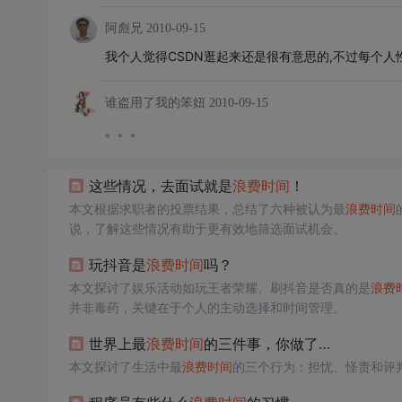
阿彪兄
2010-09-15
我个人觉得CSDN逛起来还是很有意思的,不过每个人
谁盗用了我的笨妞
2010-09-15
。。。
这些情况，去面试就是
浪费时间
！
本文根据求职者的投票结果，总结了六种被认为最
浪费时间
说，了解这些情况有助于更有效地筛选面试机会。
玩抖音是
浪费时间
吗？
本文探讨了娱乐活动如玩王者荣耀、刷抖音是否真的是
浪费
并非毒药，关键在于个人的主动选择和时间管理。
世界上最
浪费时间
的三件事，你做了…
本文探讨了生活中最
浪费时间
的三个行为：担忧、怪责和评