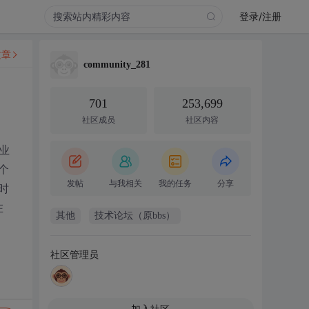
登录/注册
文章
community_281
701
253,699
社区成员
社区内容
业
个
发帖
与我相关
我的任务
分享
时
在
其他
技术论坛（原bbs）
社区管理员
加入社区