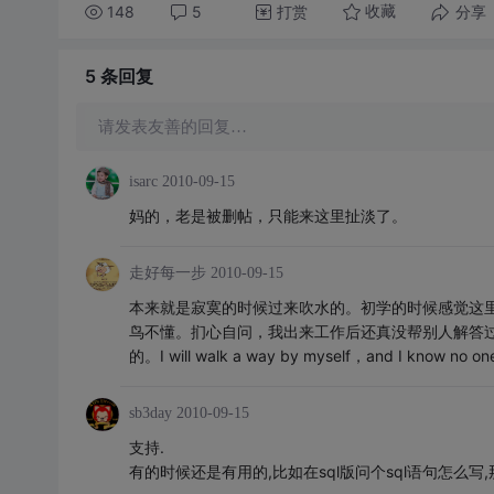
148
5
打赏
分享
收藏
5 条
回复
请发表友善的回复…
isarc
2010-09-15
妈的，老是被删帖，只能来这里扯淡了。
走好每一步
2010-09-15
本来就是寂寞的时候过来吹水的。初学的时候感觉这
鸟不懂。扪心自问，我出来工作后还真没帮别人解答
的。I will walk a way by myself，and I know no one
sb3day
2010-09-15
支持.
有的时候还是有用的,比如在sql版问个sql语句怎么写