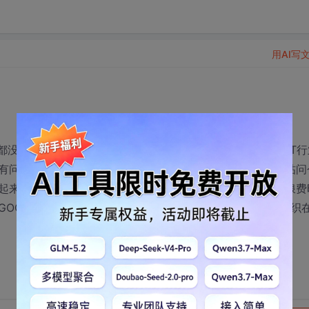
用AI写
都没学到，我说能有点用的就是 有些兄弟上传上去的资源，IT行
有问题你直接问你公司的同事或者前辈就万事了，来这发个帖问
起来还迷糊，论坛真扯淡，就是没事来休闲会。再不来了，浪费
OOGLE下 或者百度下查些东西。感觉特混乱。各种技术交织