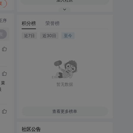
复
正序
积分榜
荣誉榜
复
近7日
近30日
至今
，菜
暂无数据
眼
查看更多榜单
社区公告