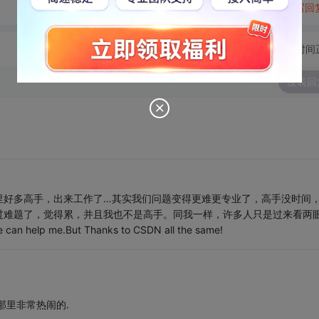
转发到动态
举报
写回
切换为时间
发表回
里好多高手，出来工作了…其实我们问题变得更难更专业了，高手没时间
过难题了，觉得累，并且我也不是高手。同我一样，许多人只是过来看两
 can help me.But Thanks to CSDN all the same!
,那里非常热闹的.