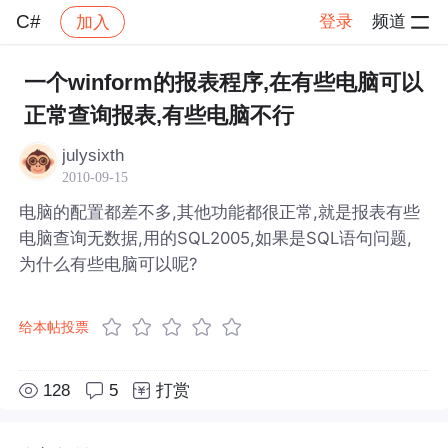
C#
登录
频道
加入
帖子详情
社区
C#
一个winform的报表程序,在有些电脑可以
正常查询报表,有些电脑不行
julysixth
2010-09-15
电脑的配置都差不多,其他功能都很正常,就是报表有些
电脑查询无数据,用的SQL2005,如果是SQL语句问题,
为什么有些电脑可以呢?
给本帖投票
128
5
打赏