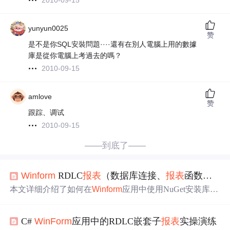
2010-09-15
yunyun0025
赞
是不是你SQL安裝問題····還有在別人電腦上用的數據
庫是從你電腦上考過去的嗎？
2010-09-15
amlove
赞
跟踪、调试
2010-09-15
——到底了——
Winform
RDLC
报表
（数据库连接、
报表
函数使用、动态表头）
本文详细介绍了如何在
Winform
应用中使用NuGet安装库、
数据库连接、
报表
设计（包括数据集创建、
报表
引用、动
态表头、字段绑定等）、以及表格的自增长、颜色设置和
C#
WinForm
应用中的RDLC嵌套子
报表
实操演练
行列可见性控制。