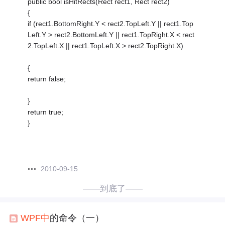
public bool isHitRects(Rect rect1, Rect rect2)
{
if (rect1.BottomRight.Y < rect2.TopLeft.Y || rect1.Top
Left.Y > rect2.BottomLeft.Y || rect1.TopRight.X < rect
2.TopLeft.X || rect1.TopLeft.X > rect2.TopRight.X)
{
return false;
}
return true;
}
2010-09-15
——到底了——
WPF
中
的命令（一）