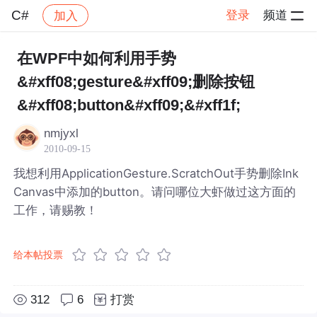
C#
登录
频道
加入
帖子详情
社区
C#
在WPF中如何利用手势
&#xff08;gesture&#xff09;删除按钮
&#xff08;button&#xff09;&#xff1f;
nmjyxl
2010-09-15
我想利用ApplicationGesture.ScratchOut手势删除Ink
Canvas中添加的button。请问哪位大虾做过这方面的
工作，请赐教！
给本帖投票
312
6
打赏