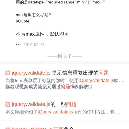
用的是datatype="required range" min="1" max=""
max这里怎么写呢？
[/Quote]
不写max属性，默认即可
2010-09-15
——到底了——
jquery
.
valid
ate
.
js
提示信息重复出现的
问题
当将form表单置于标签内部时，使用
jQuery
.
valid
ate
.
js
验证
会出现重复错误提示。通过将form表单移出
标签，使其成为其父元素，
问题
得以解决。
jquery
.
valid
ate
.
js
的一些
问题
本文详细介绍了
jQuery
.
valid
ate
.
js
插件的使用方法，包括
默认设置、常见验证规则如email、d
ate
等，自定义验证方
法如手机号、邮编验证，以及与后台联动的远程验证实