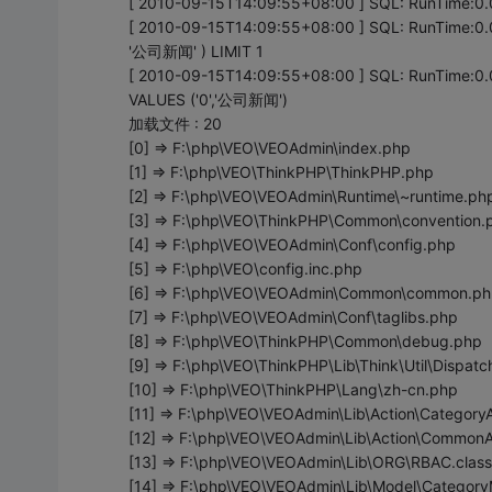
[ 2010-09-15T14:09:55+08:00 ] SQL: RunTime
[ 2010-09-15T14:09:55+08:00 ] SQL: RunTime:0
'公司新闻' ) LIMIT 1
[ 2010-09-15T14:09:55+08:00 ] SQL: RunTime:0.
VALUES ('0','公司新闻')
加载文件 : 20
[0] => F:\php\VEO\VEOAdmin\index.php
[1] => F:\php\VEO\ThinkPHP\ThinkPHP.php
[2] => F:\php\VEO\VEOAdmin\Runtime\~runtime.ph
[3] => F:\php\VEO\ThinkPHP\Common\convention.
[4] => F:\php\VEO\VEOAdmin\Conf\config.php
[5] => F:\php\VEO\config.inc.php
[6] => F:\php\VEO\VEOAdmin\Common\common.ph
[7] => F:\php\VEO\VEOAdmin\Conf\taglibs.php
[8] => F:\php\VEO\ThinkPHP\Common\debug.php
[9] => F:\php\VEO\ThinkPHP\Lib\Think\Util\Dispatc
[10] => F:\php\VEO\ThinkPHP\Lang\zh-cn.php
[11] => F:\php\VEO\VEOAdmin\Lib\Action\CategoryA
[12] => F:\php\VEO\VEOAdmin\Lib\Action\CommonA
[13] => F:\php\VEO\VEOAdmin\Lib\ORG\RBAC.clas
[14] => F:\php\VEO\VEOAdmin\Lib\Model\Category