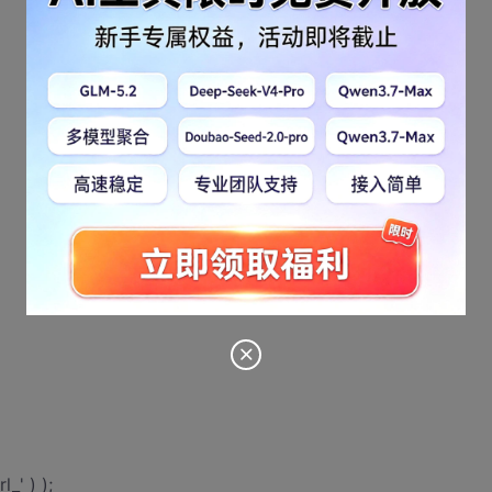
_' ) );