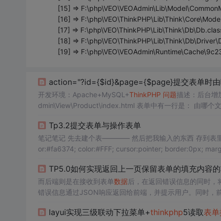
[15] => F:\php\VEO\VEOAdmin\Lib\Model\CommonM
[16] => F:\php\VEO\ThinkPHP\Lib\Think\Core\Model
[17] => F:\php\VEO\ThinkPHP\Lib\Think\Db\Db.clas
[18] => F:\php\VEO\ThinkPHP\Lib\Think\Db\Driver
[19] => F:\php\VEO\VEOAdmin\Runtime\Cache\9
action="?id={$id}&page={$page}提
开发环境：Apache+MySQL+
ThinkPHP
问题
描述：后台增
dmin\View\Prod
SP，百度了半天没找到答案，摸索后发现： 并
Tp3.2提交表单与操作表单
笔记笔记 先去建个表———— 然后把我输入的东西 存到表里： <input type="submit" id="tijiao" value="提交" style="background-col
TP5.0如何实现返回上一页保留表单的填充内容
而后端则是在接收到表单
数据
后，在返回错误信息的同时，
错误信息通过JSON响应返回给前端，并提示用户。同时，
从sessionStorage中读取之前的
数据
并填充回表单。这种功
layui实现三级联动下拉菜单+
thinkphp
5读取
表单
因（如输入错误）导致
表单提交
失败，此时希望用户能够回