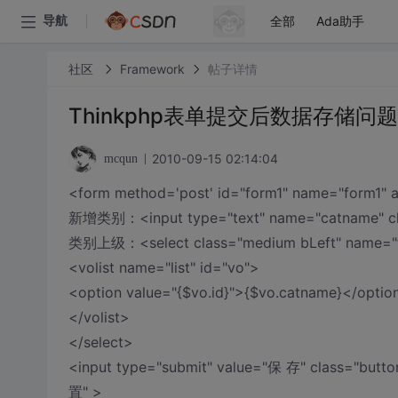
全部
Ada助手
导航
社区
Framework
帖子详情
Thinkphp表单提交后数据存储问题
2010-09-15 02:14:04
mcqun
<form method='post' id="form1" name="form1" a
新增类别：<input type="text" name="catname" cla
类别上级：<select class="medium bLeft" name="f
<volist name="list" id="vo">
<option value="{$vo.id}">{$vo.catname}</optio
</volist>
</select>
<input type="submit" value="保 存" class="button
置" >