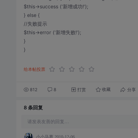
$this->success ('新增成功!');
} else {
//失败提示
$this->error ('新增失败!');
}
}
给本帖投票
812
8
打赏
分享
收藏
8 条
回复
请发表友善的回复…
小小马赛
2010-12-06