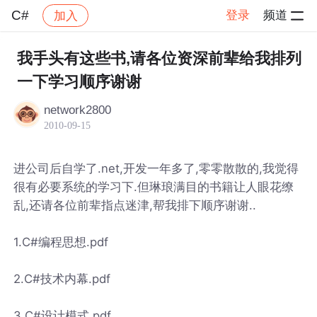
C#
登录
频道
加入
帖子详情
社区
C#
我手头有这些书,请各位资深前辈给我排列
一下学习顺序谢谢
network2800
2010-09-15
进公司后自学了.net,开发一年多了,零零散散的,我觉得
很有必要系统的学习下.但琳琅满目的书籍让人眼花缭
乱,还请各位前辈指点迷津,帮我排下顺序谢谢..
1.C#编程思想.pdf
2.C#技术内幕.pdf
3.C#设计模式.pdf