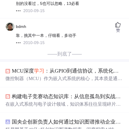
别的没看过，5也可以忽略，13必看
2010-09-15
bdmh
赞
靠，挑其中一本，仔细看，多动手
2010-09-15
——到底了——
MCU深度
学习
：从GPIO到通信协议，系统化掌握单片机核心原理与项目实战
微控制器（MCU）作为嵌入式系统的核心，其本质是通过
编程控制硬件引脚（GPIO）的输入输出，并协调定时器、
中断、通信接口等外设，实现对物理世界的感知与控制。
构建电子竞赛动态知识库：从信息孤岛到实战赋能
理解其工作原理，需要从数字电路基础与C语言在资源受
限环境下的应用切入，掌握寄存器操作、时序控制与中断
在嵌入式系统与电子设计领域，知识体系往往呈现碎片
机制。这些技术构成了嵌入式开发的基石，其价值在于能
化，形成信息孤岛，导致
学习
与工程实践效率低下。其核
够以极低的成本与功耗，构建稳定可靠的智能硬件系统，
心原理在于缺乏一个将基础理论、核心技能与具体应用场
广泛应用于智能家居、工业控制、消费电子等领域。本文
国央企创新负责人如何通过知识图谱推动企业技术创新与外部资源高效对接？.docx
景深度关联的系统化平台。这种平台的技术价值在于能够
聚焦于MCU的系统化
学习
路径，通过剖析GPIO、中断、I2
降低知识获取门槛，加速从理论到产品的转化过程。典型