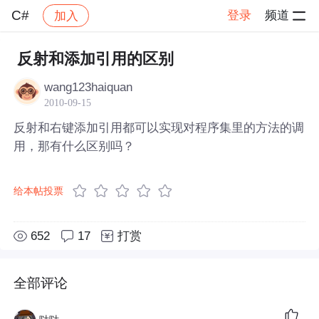
C#
登录
频道
加入
帖子详情
社区
C#
反射和添加引用的区别
wang123haiquan
2010-09-15
反射和右键添加引用都可以实现对程序集里的方法的调
用，那有什么区别吗？
给本帖投票
652
17
打赏
全部评论