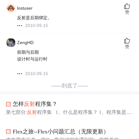
lostuser
赞
反射是后期绑定。
2010-09-15
ZengHD
赞
前期与后期
设计时与运行时
2010-09-15
——到底了——
怎样
反射
程序集？
第七部分:
反射
程序集 1、什么是程序集？ 1、程序集是.ne
t中的概念。 2、.net中的dll与exe文件都是程序集。(exe与dll
的
区别
？) 3、程序集（Assembly），可以看做是一堆相关
Flex之旅--Flex小问题汇总（无限更新）
类打一个包，相当于java中的jar包（*）。 4、程序集包
含：类型元数据(描述在代码中定义的每一类型和成员,二进