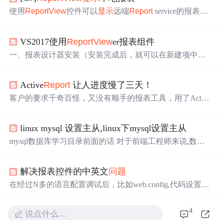
使用
Report
View
控件可以
显示
远端
Report
service的报表，
也可以处理生成本地报表，用法也比较简单，下面列举一
下简单的步骤。 首先使用
Report
Wizard添加一个rdlc报表
VS2017使用
Report
View
er报表组件
文件到工程项目，使用这个wizard会自动创建报表使用的D
ataSet等，其实这些后面都可以用自己的DataSource来替换
一、报表设计器安装（安装完成后，就可以在新建项中看
掉。设计好一个Table的报表，在报表中添加FromDate和To
到报表模版） 1. 点击工具-> 扩展和更新，下载Microsoft R
Date两...
dlc报表设计器 2. 下载成功后重启VS2017，报表设计器自
Active
Report
让人进度慢了三天！
动安装。 二、安装
Report
View
er控件 1.图形界面安装 在
项目名称上右键->管理NuGet程序包->安装Microsoft.
Report
客户的要求千奇百怪，又没有顺手的报表工具，用了Activ
ingServices.Rep...
e
Report
报表插件，感觉特别废劲。也是因为用的人特别
少，也没有相关的帮助。 我在设计打印文章提示内容时，
linux mysql 设置主从,linux下mysql设置主从
由于是整篇文档，我先用WORD编辑好，在报表里用RichT
extBox控件来
显示
，结果运行时出现了乱码，这下把我难
mysql数据库学习目录前面的话 对于前端工程师来说,数据
为的。里面的英文字母没有
问题
，看来是国外软件对
中文
库并不是主要技能点,但是基本的增删改查操作还是需要了
不能很好的支持了。 但是label标签
显示
中文
就没有
问题
解的.小火柴将mysql数据库的学习记录整理如下 目录 前端
，所以
解决报表控件的中英文
问题
学数据库之基础操作 前端学数据库之数据类型 前端学数 ...
SQL Server-游标使用IF EXISTS(SELECT *FROM sysobjects
在经过N多的语言配置调试后，比如web.config,代码设置thr
WHERE name='sp_ContestSubmit') DROP...
eading.currentthread,uiculture/culture多未能成功的情况下。
参考网络上的解决方案，最终成了： == === ==== 用到了
4
说点什么…
打印功能，报表服务器为SQL2005的
Report
ing Services，