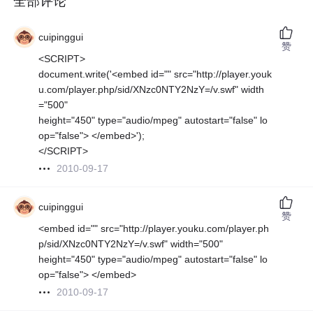
全部评论
cuipinggui
赞
<SCRIPT>
document.write('<embed id="" src="http://player.youk
u.com/player.php/sid/XNzc0NTY2NzY=/v.swf" width
="500"
height="450" type="audio/mpeg" autostart="false" lo
op="false"> </embed>');
</SCRIPT>
2010-09-17
cuipinggui
赞
<embed id="" src="http://player.youku.com/player.ph
p/sid/XNzc0NTY2NzY=/v.swf" width="500"
height="450" type="audio/mpeg" autostart="false" lo
op="false"> </embed>
2010-09-17