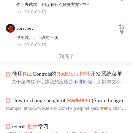
你回去试试....用没有什么解决方案????
2010-09-15
porschev
赞
没用过。。下班前一顶
2010-09-15
——到底了——
使用
Rad
Controls的
Rad
Menu
控件
开发系统菜单
关于菜单这个话题我想应该是不讲则懂，所以本文不会
多讲这些概念，则重关注
Rad
Controls
控件
中的
Rad
Menu
控件
的使用，结合数据库来开发一个系统菜单。一、数据
How to change height of
Rad
Menu
(Sprite Image)
库设计 这里我就使用Access作为示例数据库,详细见下
图： 表字段依次为：自动编号、菜单编
example: http://www.telerik.com/help/aspnet-ajax/
menu
-change
码、菜单名称、请求地址、菜单上显示的图片地址、快
-height.html example: http://www.telerik.com/help/aspnet-ajax/c
ombobox-appearance-change-height-input-element.html tutoria
telerik
控件
学习
l: http://www.