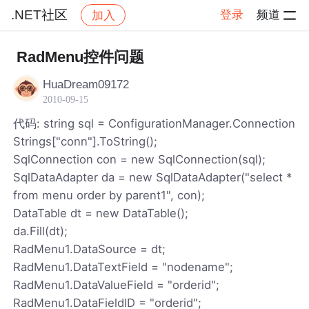
.NET社区
登录
频道
加入
帖子详情
社区
.NET社区
RadMenu控件问题
HuaDream09172
2010-09-15
代码: string sql = ConfigurationManager.Connection
Strings["conn"].ToString();
SqlConnection con = new SqlConnection(sql);
SqlDataAdapter da = new SqlDataAdapter("select *
from menu order by parent1", con);
DataTable dt = new DataTable();
da.Fill(dt);
RadMenu1.DataSource = dt;
RadMenu1.DataTextField = "nodename";
RadMenu1.DataValueField = "orderid";
RadMenu1.DataFieldID = "orderid";