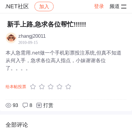
.NET社区
登录
频道
加入
帖子详情
社区
.NET社区
新手上路,急求各位帮忙!!!!!!
zhangj20011
2010-09-15
本人急需用.net做一个手机彩票投注系统,但真不知道
从何入手，急求各位高人指点，小妹谢谢各位
了。。。。
给本帖投票
93
8
打赏
全部评论