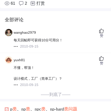
61
2
打赏
全部评论
wanghao2979
赞
每天回帖即可获得10分可用分！
2010-09-15
yuxh81
赞
不懂，帮顶！
设计模式，工厂（简单工厂）？
2010-09-15
——到底了——
p
类
、np
类
、npc
类
、np-hard
类
问题