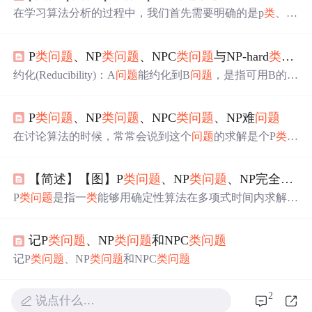
在学习算法分析的过程中，我们首先需要明确的是p
类
、np
类
、npc
类
、np-hard
类
问题
的定义以及它们的异同，其实对
于很多人都没有搞清楚它们的定义，甚至混淆它们的用
P
类
问题
、NP
类
问题
、NPC
类
问题
与NP-hard
类
问题
法。 1.P
类
问题
，可以这样记:Polynomial time solve，可以在
确定性图灵机计算模型上以多项式时间解决的
问题
类
，叫
约化(Reducibility)：A
问题
能约化到B
问题
，是指可用B的解
做P
类
问题
。 2.NP
类
问题
，NonDeterministic Polynomial time
法来解决A。
类
型 全称 含义 P
类
Polynominal （多项式）
verify，在非确定图灵机计算模型上能以多项式时间验证的
能找到可在多项式时间内解决它的算法 NP
类
Nondetermini
问题
类
，叫做NP
类
问题
。 补充:对于P
类
问题
，既然我们能
P
类
问题
、NP
类
问题
、NPC
类
问题
、NP难
问题
stic Polynominal（非确定性多项式） 能在多项式时间内猜
在多项
出一个解 NPC
类
Nondeterministic Poly...
在讨论算法的时候，常常会说到这个
问题
的求解是个P
类
问
题
、NP
类
问题
、NPC
类
问题
、NP难
类
问题
。 在讲P
类
问题
之前先介绍两个概念：多项式，时间复杂度。 多项式：ax
【简述】【图】P
类
问题
、NP
类
问题
、NP完全
问题
^n^+bx^n-1^+c 在计算机算法求解
问题
当中，经常用时间
复杂度和空间复杂度来表示一个算法的运行效率。 空间复
P
类
问题
是指一
类
能够用确定性算法在多项式时间内求解
杂度表示一个算法在计算过程当中要占用的内存空间大
的判定
问题
。NP
类
问题
是指一
类
可以用不确定性多项式算
小。 时间复杂度则表示这个算法运行得...
法求解的判定
问题
。
记P
类
问题
、NP
类
问题
和NPC
类
问题
记P
类
问题
、NP
类
问题
和NPC
类
问题
2
说点什么…