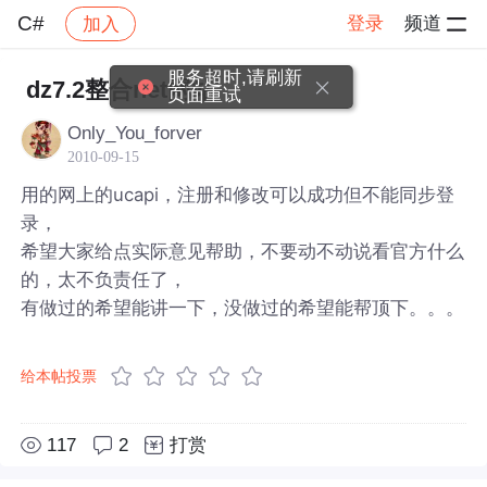
C#
登录
频道
加入
帖子详情
社区
C#
服务超时,请刷新
dz7.2整合net网站
页面重试
Only_You_forver
2010-09-15
用的网上的ucapi，注册和修改可以成功但不能同步登
录，
希望大家给点实际意见帮助，不要动不动说看官方什么
的，太不负责任了，
有做过的希望能讲一下，没做过的希望能帮顶下。。。
给本帖投票
117
2
打赏