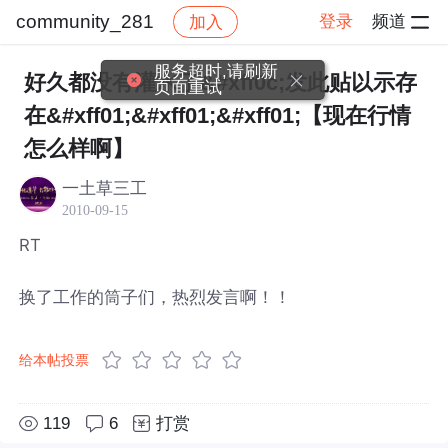
community_281
登录
频道
加入
帖子详情
社区
community_281
服务超时,请刷新
好久都没有灌水了&#xff0c;发此贴以示存
页面重试
在&#xff01;&#xff01;&#xff01;【现在行情
怎么样啊】
一土草三工
2010-09-15
RT
换了工作的筒子们，热烈发言啊！！
给本帖投票
119
6
打赏