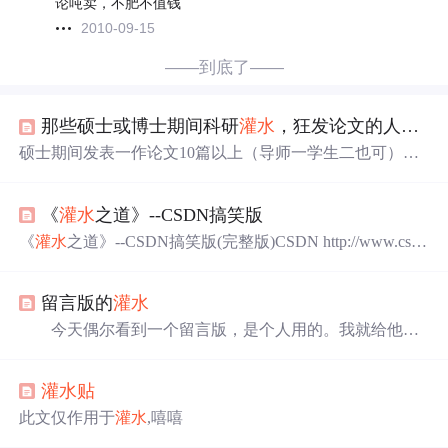
论吨卖，不肥不值钱
2010-09-15
——到底了——
那些硕士或博士期间科研
灌水
，狂发论文的人后来混怎么样了？
硕士期间发表一作论文10篇以上（导师一学生二也可），
核心期刊也算，博士期间发表一作sci10篇以上（导师一学
生二也可），4区的sci也算。
《
灌水
之道》--CSDN搞笑版
《
灌水
之道》--CSDN搞笑版(完整版)CSDN http://www.csd
n.net 2001年2月13日 21:39The Tao Of Watering——
灌水
之
道[aoao]转换自编程之道Table of Contents 目录 Book 1 -- Th
留言版的
灌水
e Silent Void Book 2 -- The Ancient Masters Book 3 -- Desig
今天偶尔看到一个留言版，是个人用的。我就给他留
了个言。留完言闲的没事做。就想在他的留言版上
灌水
。
怎么灌呢？我想了想，拿出了Wsockexpert软件，然后
灌水
贴
来到那个人的留言版，在Wsockexpert软件中选择留言版的
那个页面，点“open”。在留言版上填上姓名、标题和留言
此文仅作用于
灌水
,嘻嘻
内容都添空格，点“确定发表”。然后看到Wsockexpert软件