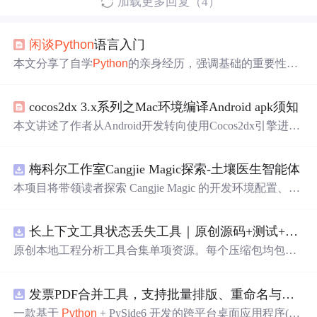
加载更多回复（4）
闲谈
Python
语言入门
本文分享了自学
Python
的亲身经历，强调基础的重要性，
提到了利用已有编程基础快速入门的方法，包括阅读教
材、视频学习、博客笔记和参与社区。推荐了学习资源和
cocos2dx 3.x系列之Mac环境编译Android apk须知
路径，适合初学者快速上手。
本文讲述了作者从Android开发转向使用Cocos2dx引擎进行
手游开发的经历，包括遇到的问题、解决方案及心得感
悟。
梅科尔工作室Cangjie Magic探索-土壤医生智能体
本项目将带领读者探索 Cangjie Magic 的开发环境配置、智
能体构建方法，并通过土壤医生智能体这一实际应用案
例，展示其在农业领域的强大潜力。
长上下文工具状态丢失工具｜原创源码+测试+离线报告
原创本地工程分析工具合集单项资源。每个压缩包均包含
完整 JavaScript/Node.js 源码、3 项自动化测试、可复现合
成示例、离线 HTML/JSON/SVG 报告、1080×720 真实运
发票PDF合并工具，支持批量排版、重命名与查重（源码附安装部署教程）
行效果图、README、运行说明、功能清单、MIT License
及原创授权声明。Node.js 18+ 可直接运行，零第三方运行
一款基于
Python
+ PySide6 开发的跨平台桌面应用程序(支