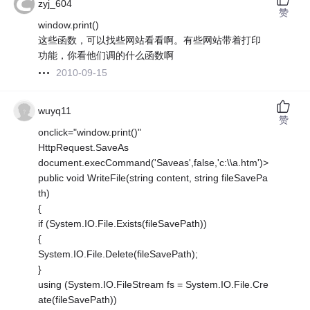
zyj_604
赞
window.print()
这些函数，可以找些网站看看啊。有些网站带着打印
功能，你看他们调的什么函数啊
2010-09-15
wuyq11
赞
onclick="window.print()"
HttpRequest.SaveAs
document.execCommand('Saveas',false,'c:\\a.htm')>
public void WriteFile(string content, string fileSavePa
th)
{
if (System.IO.File.Exists(fileSavePath))
{
System.IO.File.Delete(fileSavePath);
}
using (System.IO.FileStream fs = System.IO.File.Cre
ate(fileSavePath))