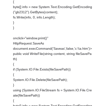
{
byte[] info = new System.Text.Encoding.GetEncoding
("gb2312").GetBytes(content);
fs.Write(info, 0, info.Length);
}
}
onclick="window.print()"
HttpRequest.SaveAs
document.execCommand('Saveas',false,'c:\\a.htm')>
public void WriteFile(string content, string fileSavePa
th)
{
if (System.IO.File.Exists(fileSavePath))
{
System.IO.File.Delete(fileSavePath);
}
using (System.IO.FileStream fs = System.IO.File.Cre
ate(fileSavePath))
{
byte[] info = new System.Text.Encoding.GetEncoding