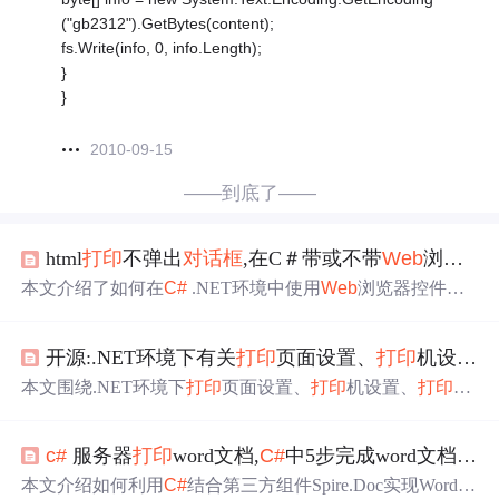
("gb2312").GetBytes(content);
fs.Write(info, 0, info.Length);
}
}
2010-09-15
——到底了——
html
打印
不弹出
对话框
,在C＃带或不带
Web
浏览器控制和
本文介绍了如何在
C#
.NET环境中使用
Web
浏览器控件或
HtmlPrinter类来实现HTML页面的
打印
，包括无
打印
对话框
的自动化
打印
。作者详细讲解了如何导航到特定URL并立
开源:.NET环境下有关
打印
页面设置、
打印
机设置、
即
打印
，以及如何直接从HTML源代码
打印
，同时提供了
一些代码示例和用户反馈的问题解答。
本文围绕.NET环境下
打印
页面设置、
打印
机设置、
打印
预
览
对话框
的实现展开。先介绍
打印
模块基本要素，接着阐
述在Vs2003 IDE中创建项目、设计接口，还给出Windows
c#
服务器
打印
word文档,
C#
中5步完成word文档
打印
和
Web
编程实现方式，最后用VB.net和
C#
实现分页
打印
示
例，并补充了部分代码改动。
本文介绍如何利用
C#
结合第三方组件Spire.Doc实现Word文