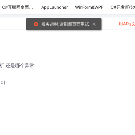
AppLauncher
WinForm&WPF
C#开发新技
C#互联网桌面应用
用AI写
服务超时,请刷新页面重试
断 还是哪个异常
id)