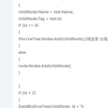
{
childNode.Name = test.Name;
childNode.Tag = test.Id;
if (id == 0)
{
this.tvwTree.Nodes.Add(childNode);//就这里 
}
else
{
node.Nodes.Add(childNode);
}
}
if (id < 2)
{
DataBindtvwTree(childNode, id + 1);