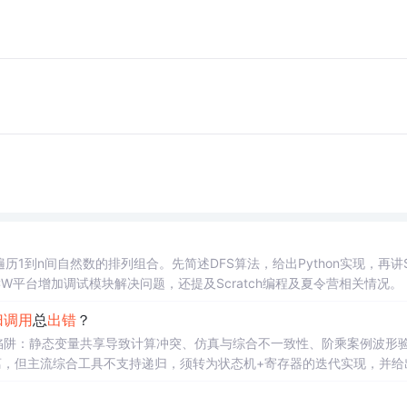
到n间自然数的排列组合。先简述DFS算法，给出Python实现，再讲Sc
W平台增加调试模块解决问题，还提及Scratch编程及夏令营相关情况。
归调用
总
出错
？
陷阱：静态变量共享导致计算冲突、仿真与综合不一致性、阶乘案例波形
用隔离，但主流综合工具不支持递归，须转为状态机+寄存器的迭代实现，并给