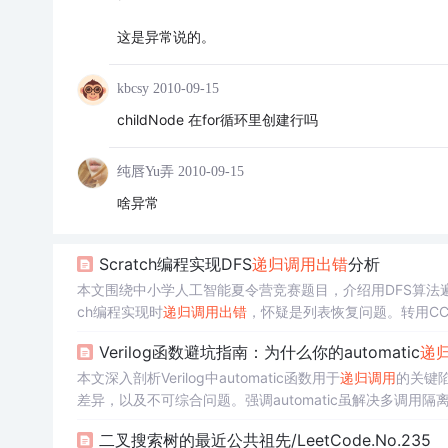
这是异常说的。
kbcsy
2010-09-15
childNode 在for循环里创建行吗
纯唇Yu弄
2010-09-15
啥异常
Scratch编程实现DFS
递归调用
出错
分析
本文围绕中小学人工智能夏令营竞赛题目，介绍用DFS算法遍历1
ch编程实现时
递归调用
出错
，怀疑是列表恢复问题。转用CC
Verilog函数避坑指南：为什么你的automatic
递
本文深入剖析Verilog中automatic函数用于
递归调用
的关键
差异，以及不可综合问题。强调automatic虽解决多调
综合设计规范、调试技巧及终止条件保障策略。
二叉搜索树的最近公共祖先/LeetCode.No.235