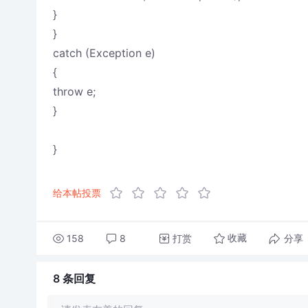
}
}
catch (Exception e)
{
throw e;
}
}
给本帖投票
158
8
打赏
分享
收藏
8 条
回复