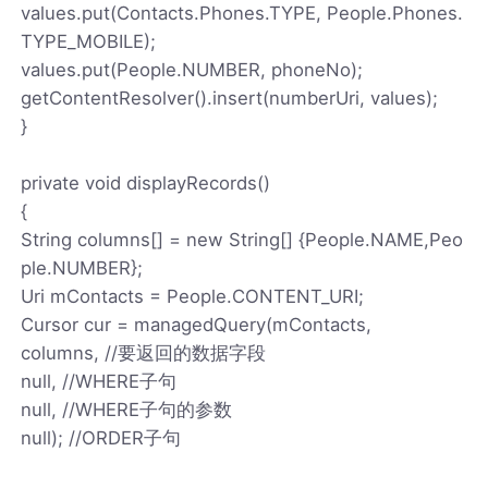
values.put(Contacts.Phones.TYPE, People.Phones.
TYPE_MOBILE);
values.put(People.NUMBER, phoneNo);
getContentResolver().insert(numberUri, values);
}
private void displayRecords()
{
String columns[] = new String[] {People.NAME,Peo
ple.NUMBER};
Uri mContacts = People.CONTENT_URI;
Cursor cur = managedQuery(mContacts,
columns, //要返回的数据字段
null, //WHERE子句
null, //WHERE子句的参数
null); //ORDER子句