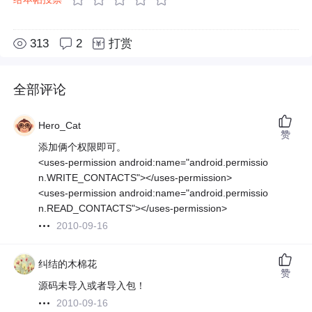
313
2
打赏
全部评论
Hero_Cat
赞
添加俩个权限即可。
<uses-permission android:name="android.permissio
n.WRITE_CONTACTS"></uses-permission>
<uses-permission android:name="android.permissio
n.READ_CONTACTS"></uses-permission>
2010-09-16
纠结的木棉花
赞
源码未导入或者导入包！
2010-09-16