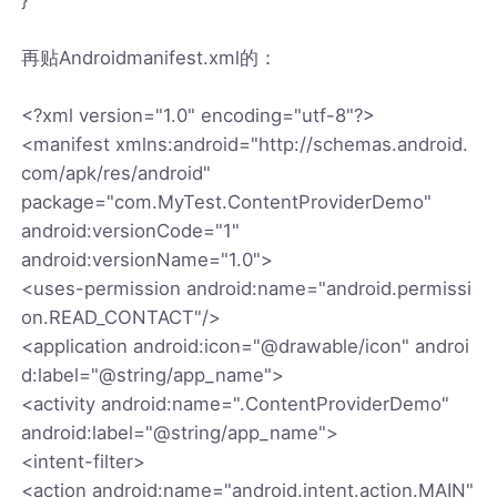
再贴Androidmanifest.xml的：
<?xml version="1.0" encoding="utf-8"?>
<manifest xmlns:android="http://schemas.android.
com/apk/res/android"
package="com.MyTest.ContentProviderDemo"
android:versionCode="1"
android:versionName="1.0">
<uses-permission android:name="android.permissi
on.READ_CONTACT"/>
<application android:icon="@drawable/icon" androi
d:label="@string/app_name">
<activity android:name=".ContentProviderDemo"
android:label="@string/app_name">
<intent-filter>
<action android:name="android.intent.action.MAIN"