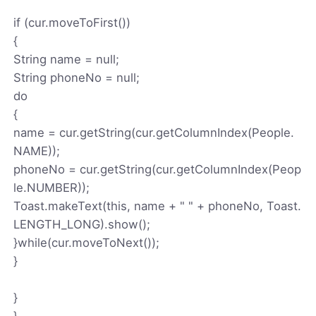
if (cur.moveToFirst())
{
String name = null;
String phoneNo = null;
do
{
name = cur.getString(cur.getColumnIndex(People.
NAME));
phoneNo = cur.getString(cur.getColumnIndex(Peop
le.NUMBER));
Toast.makeText(this, name + " " + phoneNo, Toast.
LENGTH_LONG).show();
}while(cur.moveToNext());
}
}
}