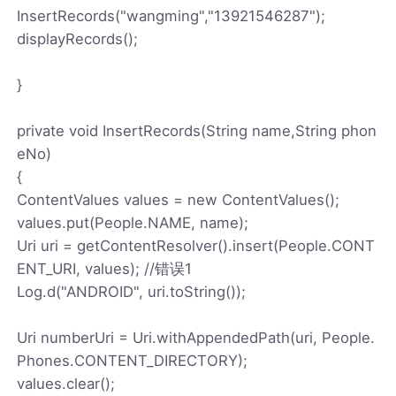
InsertRecords("wangming","13921546287");
displayRecords();
}
private void InsertRecords(String name,String phon
eNo)
{
ContentValues values = new ContentValues();
values.put(People.NAME, name);
Uri uri = getContentResolver().insert(People.CONT
ENT_URI, values); //错误1
Log.d("ANDROID", uri.toString());
Uri numberUri = Uri.withAppendedPath(uri, People.
Phones.CONTENT_DIRECTORY);
values.clear();