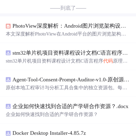
——到底了——
PhotoView深度解析：Android图片浏览架构设计与企业级实战指南
本文深度解析PhotoView在Android平台的图片浏览架构设
计，涵盖核心组件（PhotoViewAttacher、CustomGestureDet
ector、事件监听体系）、企业级集成策略（ViewPager2/Re
stm32单片机项目资料课程设计文档C语言程序
代码
cyclerView适配、手势冲突解决）、性能优化（矩阵缓存、
内存管理、渐进式加载）及第三方库（Glide/Picasso/Coil）
stm32单片机项目资料课程设计文档C语言程序
代码
原理图
集成方案，并提供电商、新闻、社交等场景的落地实践与
电路PCB实例五种PWM反馈控制模式研究
兼容性保障方法。
Agent-Tool-Consent-Prompt-Auditor-v1.0-原创源码与文档.zip
原创本地工程审计与分析工具合集中的独立资源包。每个
ZIP包含完整源码、3项自动化测试、可复现合成示例、离
线HTML、JSON与SVG报告、1080×720真实运行效果图、
企业如何快速找到合适的产学研合作资源？.docx
README、运行说明、功能清单、MIT License及原创与授
权声明。解压后进入project目录，执行npm test验证算法，
企业如何快速找到合适的产学研合作资源？
执行npm run report生成报告，也可通过本地静态服务器打
开网页。运行时零第三方依赖，不包含热点产品或开源项
目源码、Logo、官方截图、论文、生产日志或其他受限素
Docker Desktop Installer-4.85.7z